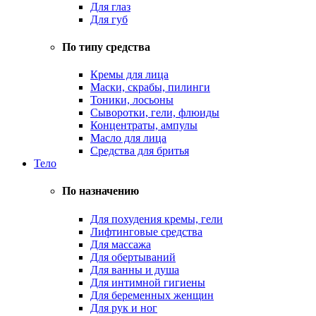
Для глаз
Для губ
По типу средства
Кремы для лица
Маски, скрабы, пилинги
Тоники, лосьоны
Сыворотки, гели, флюиды
Концентраты, ампулы
Масло для лица
Средства для бритья
Тело
По назначению
Для похудения кремы, гели
Лифтинговые средства
Для массажа
Для обертываний
Для ванны и душа
Для интимной гигиены
Для беременных женщин
Для рук и ног