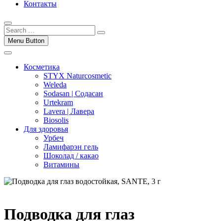
Контакты
Menu Button
Косметика
STYX Naturcosmetic
Weleda
Sodasan | Содасан
Urtekram
Lavera | Лавера
Biosolis
Для здоровья
Урбеч
Ламифарэн гель
Шоколад / какао
Витамины
Подводка для глаз