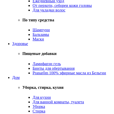
Ежедневный уход
От перхоти, себореи кожи головы
Для укладки волос
По типу средства
Шампуни
Бальзамы
Маски
Здоровье
Пищевые добавки
Ламифарэн гель
Бинты для обертывания
Pranarôm 100% эфирные масла из Бельгии
Дом
Уборка, стирка, кухня
Для кухни
Для ванной комнаты, туалета
Уборка
Стирка