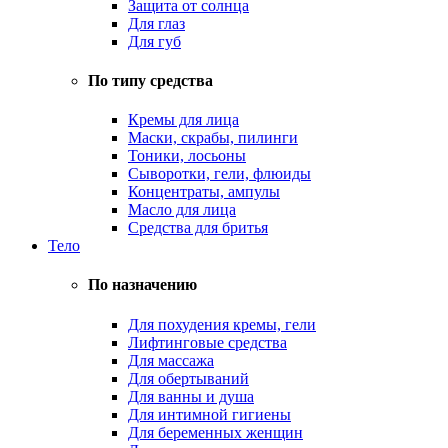
Защита от солнца
Для глаз
Для губ
По типу средства
Кремы для лица
Маски, скрабы, пилинги
Тоники, лосьоны
Сыворотки, гели, флюиды
Концентраты, ампулы
Масло для лица
Средства для бритья
Тело
По назначению
Для похудения кремы, гели
Лифтинговые средства
Для массажа
Для обертываний
Для ванны и душа
Для интимной гигиены
Для беременных женщин