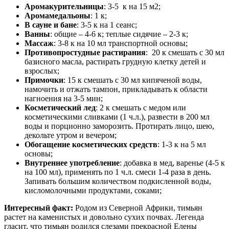
Аромакурительницы
: 3-5 к на 15 м2;
Аромамедальоны
: 1 к;
В сауне и бане
: 3-5 к на 1 сеанс;
Ванны
: общие – 4-6 к; теплые сидячие – 2-3 к;
Массаж
: 3-8 к на 10 мл транспортной основы;
Противопростудные растирания
: 20 к смешать с 30 мл
базисного масла, растирать грудную клетку детей и
взрослых;
Примочки
: 15 к смешать с 30 мл кипяченой воды,
намочить и отжать тампон, прикладывать к области
нагноения на 3-5 мин;
Косметический лед
: 2 к смешать с медом или
косметическими сливками (1 ч.л.), развести в 200 мл
воды и порционно заморозить. Протирать лицо, шею,
декольте утром и вечером;
Обогащение косметических средств
: 1-3 к на 5 мл
основы;
Внутреннее употребление
: добавка в мед, варенье (4-5 к
на 100 мл), применять по 1 ч.л. смеси 1-4 раза в день.
Запивать большим количеством подкисленной воды,
кисломолочными продуктами, соками;
Интересный факт:
Родом из Северной Африки, тимьян
растет на каменистых и довольно сухих почвах. Легенда
гласит, что тимьян родился слезами прекрасной Елены