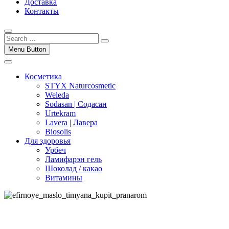
Доставка
Контакты
Menu Button
Косметика
STYX Naturcosmetic
Weleda
Sodasan | Содасан
Urtekram
Lavera | Лавера
Biosolis
Для здоровья
Урбеч
Ламифарэн гель
Шоколад / какао
Витамины