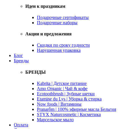
Идеи к праздникам
Подарочные сертификаты
Подарочные наборы
Акции и предложения
Скидки по сроку годности
Нарушенная упаковка
Блог
Бренды
БРЕНДЫ
Kabrita | Детское питание
Amo Organic | Чай & кофе
Ecotoothbrush | Зубные щетки
Etamine du Lys | Уборка & стирка
Now foods | Витамины
Pranarôm | 100% эфирные масла Бельгия
STYX Naturcosmetic | Косметика
Марсельское мыло
Оплата