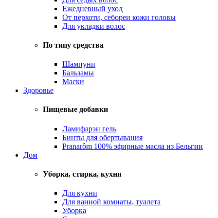
Ежедневный уход
От перхоти, себореи кожи головы
Для укладки волос
По типу средства
Шампуни
Бальзамы
Маски
Здоровье
Пищевые добавки
Ламифарэн гель
Бинты для обертывания
Pranarôm 100% эфирные масла из Бельгии
Дом
Уборка, стирка, кухня
Для кухни
Для ванной комнаты, туалета
Уборка