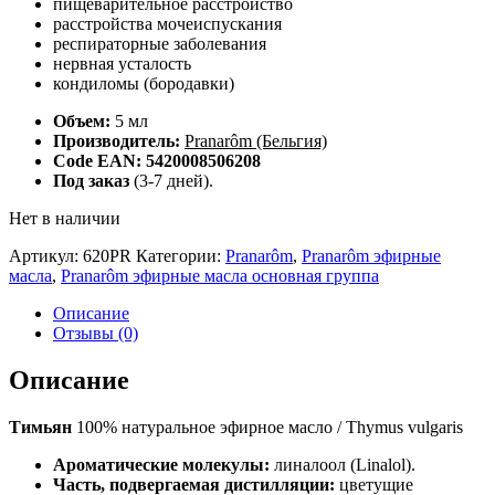
пищеварительное расстройство
расстройства мочеиспускания
респираторные заболевания
нервная усталость
кондиломы (бородавки)
Объем:
5 мл
Производитель:
Pranarôm (Бельгия)
Code EAN: 5420008506208
Под заказ
(3-7 дней).
Нет в наличии
Артикул:
620PR
Категории:
Pranarôm
,
Pranarôm эфирные
масла
,
Pranarôm эфирные масла основная группа
Описание
Отзывы (0)
Описание
Тимьян
100% натуральное эфирное масло / Thymus vulgaris
Ароматические молекулы:
линалоол (Linalol).
Часть, подвергаемая дистилляции:
цветущие