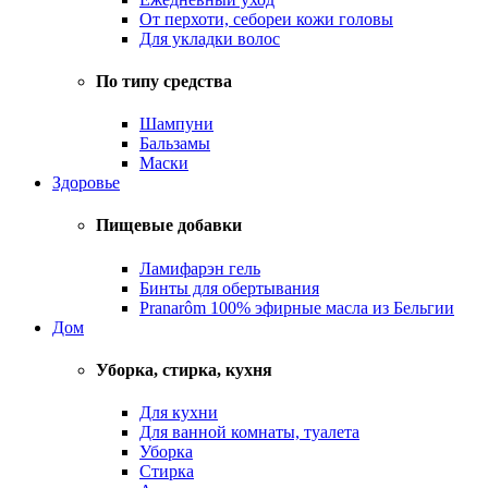
От перхоти, себореи кожи головы
Для укладки волос
По типу средства
Шампуни
Бальзамы
Маски
Здоровье
Пищевые добавки
Ламифарэн гель
Бинты для обертывания
Pranarôm 100% эфирные масла из Бельгии
Дом
Уборка, стирка, кухня
Для кухни
Для ванной комнаты, туалета
Уборка
Стирка