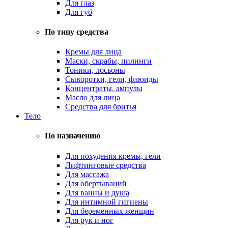
Для глаз
Для губ
По типу средства
Кремы для лица
Маски, скрабы, пилинги
Тоники, лосьоны
Сыворотки, гели, флюиды
Концентраты, ампулы
Масло для лица
Средства для бритья
Тело
По назначению
Для похудения кремы, гели
Лифтинговые средства
Для массажа
Для обертываний
Для ванны и душа
Для интимной гигиены
Для беременных женщин
Для рук и ног