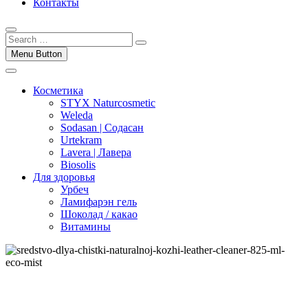
Контакты
Menu Button
Косметика
STYX Naturcosmetic
Weleda
Sodasan | Содасан
Urtekram
Lavera | Лавера
Biosolis
Для здоровья
Урбеч
Ламифарэн гель
Шоколад / какао
Витамины