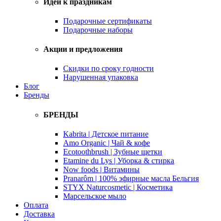
Идеи к праздникам
Подарочные сертификаты
Подарочные наборы
Акции и предложения
Скидки по сроку годности
Нарушенная упаковка
Блог
Бренды
БРЕНДЫ
Kabrita | Детское питание
Amo Organic | Чай & кофе
Ecotoothbrush | Зубные щетки
Etamine du Lys | Уборка & стирка
Now foods | Витамины
Pranarôm | 100% эфирные масла Бельгия
STYX Naturcosmetic | Косметика
Марсельское мыло
Оплата
Доставка