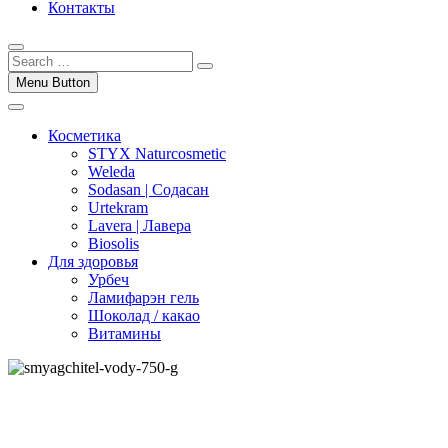
Контакты
Menu Button
Косметика
STYX Naturcosmetic
Weleda
Sodasan | Содасан
Urtekram
Lavera | Лавера
Biosolis
Для здоровья
Урбеч
Ламифарэн гель
Шоколад / какао
Витамины