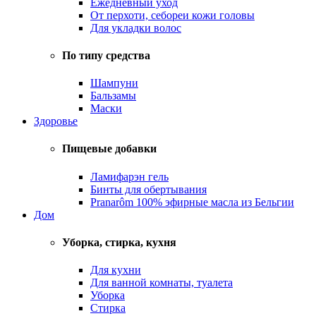
Ежедневный уход
От перхоти, себореи кожи головы
Для укладки волос
По типу средства
Шампуни
Бальзамы
Маски
Здоровье
Пищевые добавки
Ламифарэн гель
Бинты для обертывания
Pranarôm 100% эфирные масла из Бельгии
Дом
Уборка, стирка, кухня
Для кухни
Для ванной комнаты, туалета
Уборка
Стирка