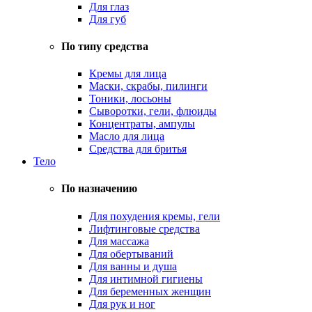
Для глаз
Для губ
По типу средства
Кремы для лица
Маски, скрабы, пилинги
Тоники, лосьоны
Сыворотки, гели, флюиды
Концентраты, ампулы
Масло для лица
Средства для бритья
Тело
По назначению
Для похудения кремы, гели
Лифтинговые средства
Для массажа
Для обертываний
Для ванны и душа
Для интимной гигиены
Для беременных женщин
Для рук и ног