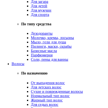
Для загара
Для детей
Для мужчин
Для спорта
По типу средства
Дезодоранты
Молочко, кремы, лосьоны
Мыло, гели для душа
Пилинги, маски, скрабы
Базисные масла
Парфюмерия
Соли, пены для ванны
Волосы
По назначению
От выпадения волос
Для детских волос
Сухие и поврежденные волосы
Нормальный тип волос
Жирный тип волос
Для седых волос