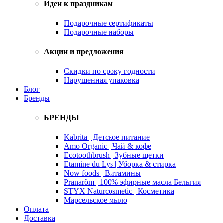
Идеи к праздникам
Подарочные сертификаты
Подарочные наборы
Акции и предложения
Скидки по сроку годности
Нарушенная упаковка
Блог
Бренды
БРЕНДЫ
Kabrita | Детское питание
Amo Organic | Чай & кофе
Ecotoothbrush | Зубные щетки
Etamine du Lys | Уборка & стирка
Now foods | Витамины
Pranarôm | 100% эфирные масла Бельгия
STYX Naturcosmetic | Косметика
Марсельское мыло
Оплата
Доставка