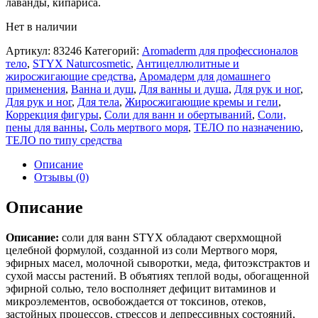
лаванды, кипариса.
Нет в наличии
Артикул:
83246
Категорий:
Aromaderm для профессионалов
тело
,
STYX Naturcosmetic
,
Антицеллюлитные и
жиросжигающие средства
,
Аромадерм для домашнего
применения
,
Ванна и душ
,
Для ванны и душа
,
Для рук и ног
,
Для рук и ног
,
Для тела
,
Жиросжигающие кремы и гели
,
Коррекция фигуры
,
Соли для ванн и обертываний
,
Соли,
пены для ванны
,
Соль мертвого моря
,
ТЕЛО по назначению
,
ТЕЛО по типу средства
Описание
Отзывы (0)
Описание
Описание:
соли для ванн STYX обладают сверхмощной
целебной формулой, созданной из соли Мертвого моря,
эфирных масел, молочной сыворотки, меда, фитоэкстрактов и
сухой массы растений. В объятиях теплой воды, обогащенной
эфирной солью, тело восполняет дефицит витаминов и
микроэлементов, освобождается от токсинов, отеков,
застойных процессов, стрессов и депрессивных состояний,