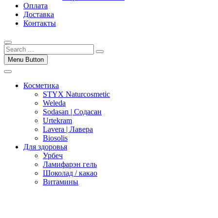
Оплата
Доставка
Контакты
Menu Button
Косметика
STYX Naturcosmetic
Weleda
Sodasan | Содасан
Urtekram
Lavera | Лавера
Biosolis
Для здоровья
Урбеч
Ламифарэн гель
Шоколад / какао
Витамины