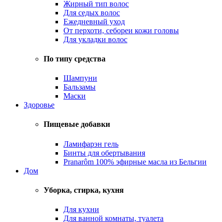
Жирный тип волос
Для седых волос
Ежедневный уход
От перхоти, себореи кожи головы
Для укладки волос
По типу средства
Шампуни
Бальзамы
Маски
Здоровье
Пищевые добавки
Ламифарэн гель
Бинты для обертывания
Pranarôm 100% эфирные масла из Бельгии
Дом
Уборка, стирка, кухня
Для кухни
Для ванной комнаты, туалета