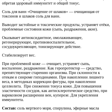
обретая здоровый иммунитет и общий тонус.
Соль для ванн «Очищение от шлаков» — очищающая от
токсинов и шлаков соль для ванн.
Выводит застойные и токсические продукты, устраняет отёки,
проблемные состояния кожи (сыпь, раздражения, акне).
Оказывает антиоксидантное, омолаживающее,
регенерирующее, противовоспалительное,
сосудоукрепляющее, тонизирующее действие.
Стабилизирует вес.
При проблемной коже — очищает, устраняет сыпь,
воспаление, раздражение. Как геропротектор — средство,
препятствующее старению организма. При склонности к
отекам и синроме гиподинамии. При накоплении лишнего
веса, в методиках коррекции фигуры, при накоплении
целлюлита. При снижении тонуса кожи. Для повышения
эластичности сосудов, как антисклеротическое средство, при
варикозном расширении вен, куперозе. Для укрепления
иммунитета.
Состав:
соль мертвого моря, спирулина, эфирные масла