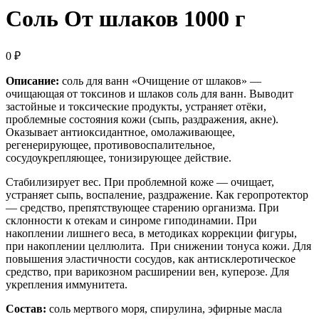
Соль От шлаков 1000 г
0
₽
Описание:
cоль для ванн «Очищение от шлаков» —
очищающая от токсинов и шлаков соль для ванн. Выводит
застойные и токсические продукты, устраняет отёки,
проблемные состояния кожи (сыпь, раздражения, акне).
Оказывает антиоксидантное, омолаживающее,
регенерирующее, противовоспалительное,
сосудоукрепляющее, тонизирующее действие.
Стабилизирует вес. При проблемной коже — очищает,
устраняет сыпь, воспаление, раздражение. Как геропротектор
— средство, препятствующее старению организма. При
склонности к отекам и синроме гиподинамии. При
накоплении лишнего веса, в методиках коррекции фигуры,
при накоплении целлюлита. При снижении тонуса кожи. Для
повышения эластичности сосудов, как антисклеротическое
средство, при варикозном расширении вен, куперозе. Для
укрепления иммунитета.
Состав:
соль мертвого моря, спирулина, эфирные масла