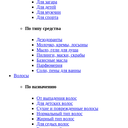
Для загара
Для детей
Для мужчин
Для спорта
По типу средства
Дезодоранты
Молочко, кремы, лосьоны
Мыло, гели для душа
Пилинги, маски, скрабы
Базисные масла
Парфюмерия
Соли, пены для ванны
Волосы
По назначению
От выпадения волос
Для детских волос
Сухие и поврежденные волосы
Нормальный тип волос
Жирный тип волос
Для седых волос