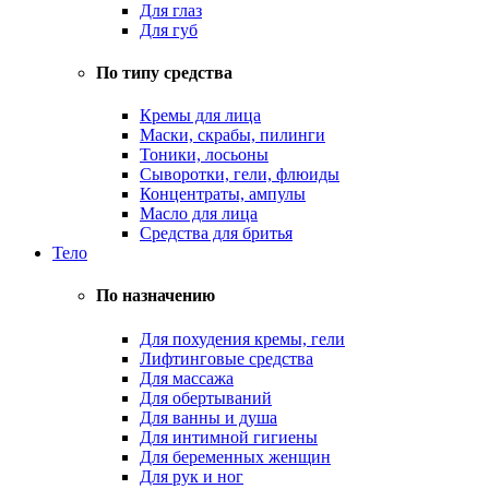
Для глаз
Для губ
По типу средства
Кремы для лица
Маски, скрабы, пилинги
Тоники, лосьоны
Сыворотки, гели, флюиды
Концентраты, ампулы
Масло для лица
Средства для бритья
Тело
По назначению
Для похудения кремы, гели
Лифтинговые средства
Для массажа
Для обертываний
Для ванны и душа
Для интимной гигиены
Для беременных женщин
Для рук и ног