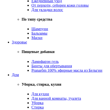
Ежедневный уход
От перхоти, себореи кожи головы
Для укладки волос
По типу средства
Шампуни
Бальзамы
Маски
Здоровье
Пищевые добавки
Ламифарэн гель
Бинты для обертывания
Pranarôm 100% эфирные масла из Бельгии
Дом
Уборка, стирка, кухня
Для кухни
Для ванной комнаты, туалета
Уборка
Стирка