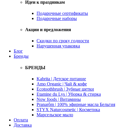
Идеи к праздникам
Подарочные сертификаты
Подарочные наборы
Акции и предложения
Скидки по сроку годности
Нарушенная упаковка
Блог
Бренды
БРЕНДЫ
Kabrita | Детское питание
Amo Organic | Чай & кофе
Ecotoothbrush | Зубные щетки
Etamine du Lys | Уборка & стирка
Now foods | Витамины
Pranarôm | 100% эфирные масла Бельгия
STYX Naturcosmetic | Косметика
Марсельское мыло
Оплата
Доставка