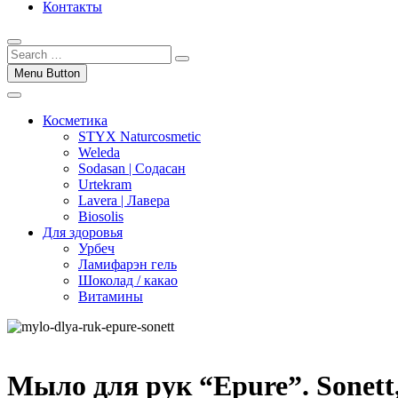
Контакты
Menu Button
Косметика
STYX Naturcosmetic
Weleda
Sodasan | Содасан
Urtekram
Lavera | Лавера
Biosolis
Для здоровья
Урбеч
Ламифарэн гель
Шоколад / какао
Витамины
Мыло для рук “Epure”. Sonett