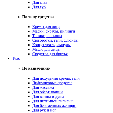
Для глаз
Для губ
По типу средства
Кремы для лица
Маски, скрабы, пилинги
Тоники, лосьоны
Сыворотки, гели, флюиды
Концентраты, ампулы
Масло для лица
Средства для бритья
Тело
По назначению
Для похудения кремы, гели
Лифтинговые средства
Для массажа
Для обертываний
Для ванны и душа
Для интимной гигиены
Для беременных женщин
Для рук и ног