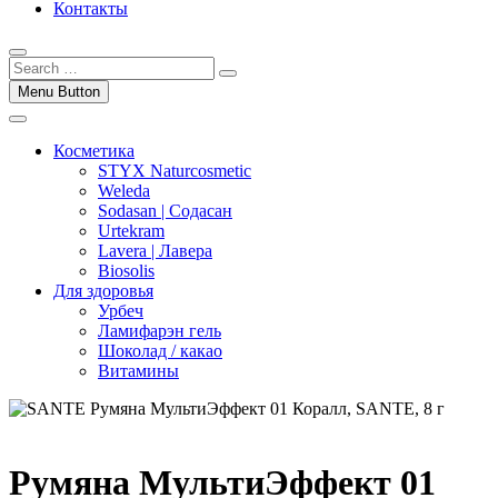
Контакты
Menu Button
Косметика
STYX Naturcosmetic
Weleda
Sodasan | Содасан
Urtekram
Lavera | Лавера
Biosolis
Для здоровья
Урбеч
Ламифарэн гель
Шоколад / какао
Витамины
Румяна МультиЭффект 01