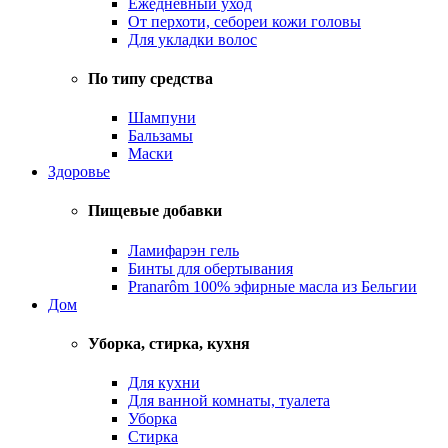
Ежедневный уход
От перхоти, себореи кожи головы
Для укладки волос
По типу средства
Шампуни
Бальзамы
Маски
Здоровье
Пищевые добавки
Ламифарэн гель
Бинты для обертывания
Pranarôm 100% эфирные масла из Бельгии
Дом
Уборка, стирка, кухня
Для кухни
Для ванной комнаты, туалета
Уборка
Стирка