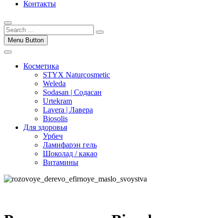
Контакты
Menu Button
Косметика
STYX Naturcosmetic
Weleda
Sodasan | Содасан
Urtekram
Lavera | Лавера
Biosolis
Для здоровья
Урбеч
Ламифарэн гель
Шоколад / какао
Витамины