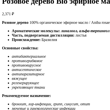
Розовое дерево Bio эфирное м
2,371
₽
Розовое дерево
100% органическое эфирное масло / Aniba rosaeo
Ароматические молекулы:
линалоол, альфа-терпинеол
Часть, подвергаемая дистилляции:
листья
Происхождение:
Бразилия
Основные свойства:
антибактериальное
противогрибковое
противовирусное
антисептическое
антипаразитарное
вяжущее
регенерирующее
укрепляющее ткани
Рекомендуемое назначение:
бронхит, лор-инфекции, грипп, синусит, отит
мочевые и гинекологические инфекции