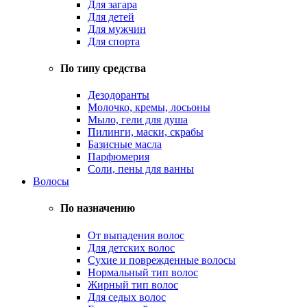
Для загара
Для детей
Для мужчин
Для спорта
По типу средства
Дезодоранты
Молочко, кремы, лосьоны
Мыло, гели для душа
Пилинги, маски, скрабы
Базисные масла
Парфюмерия
Соли, пены для ванны
Волосы
По назначению
От выпадения волос
Для детских волос
Сухие и поврежденные волосы
Нормальный тип волос
Жирный тип волос
Для седых волос