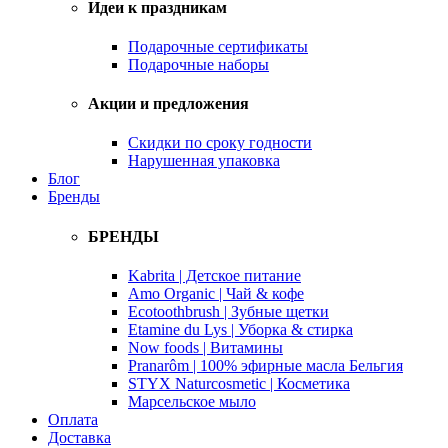
Идеи к праздникам
Подарочные сертификаты
Подарочные наборы
Акции и предложения
Скидки по сроку годности
Нарушенная упаковка
Блог
Бренды
БРЕНДЫ
Kabrita | Детское питание
Amo Organic | Чай & кофе
Ecotoothbrush | Зубные щетки
Etamine du Lys | Уборка & стирка
Now foods | Витамины
Pranarôm | 100% эфирные масла Бельгия
STYX Naturcosmetic | Косметика
Марсельское мыло
Оплата
Доставка