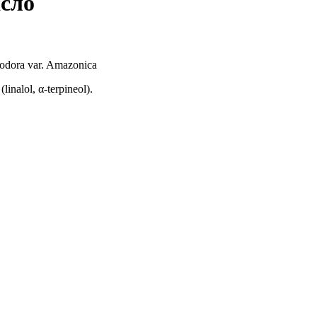
асло
dora var. Amazonica
(linalol, α-terpineol).