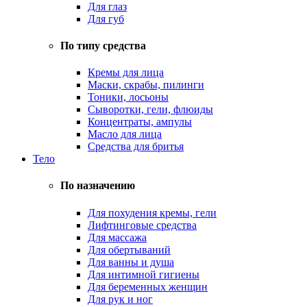
Для глаз
Для губ
По типу средства
Кремы для лица
Маски, скрабы, пилинги
Тоники, лосьоны
Сыворотки, гели, флюиды
Концентраты, ампулы
Масло для лица
Средства для бритья
Тело
По назначению
Для похудения кремы, гели
Лифтинговые средства
Для массажа
Для обертываний
Для ванны и душа
Для интимной гигиены
Для беременных женщин
Для рук и ног