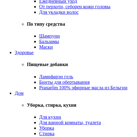
Ежедневный уход
От перхоти, себореи кожи головы
Для укладки волос
По типу средства
Шампуни
Бальзамы
Маски
Здоровье
Пищевые добавки
Ламифарэн гель
Бинты для обертывания
Pranarôm 100% эфирные масла из Бельгии
Дом
Уборка, стирка, кухня
Для кухни
Для ванной комнаты, туалета
Уборка
Стирка