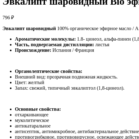
Эвкалипт шаровидный Bio эф
796
₽
Эвкалипт шаровидный
100% органическое эфирное масло / Aro
Ароматические молекулы:
1.8- цинеол, альфа-пинен (1,8
Часть, подвергаемая дистилляции:
листья
Происхождение:
Испания / Франция
Органолептические свойства:
Внешний вид: прозрачная подвижная жидкость.
Цвет: желтый
Запах: свежий, типичный эвкалиптол (1,8-цинеол).
Основные свойства:
отхаркивающее
муколитическое
антикатаральное
антисептик, антимикробное, антибактериальное действие
противогрибковое, противовирусное, освежающее дейст