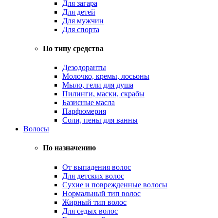
Для загара
Для детей
Для мужчин
Для спорта
По типу средства
Дезодоранты
Молочко, кремы, лосьоны
Мыло, гели для душа
Пилинги, маски, скрабы
Базисные масла
Парфюмерия
Соли, пены для ванны
Волосы
По назначению
От выпадения волос
Для детских волос
Сухие и поврежденные волосы
Нормальный тип волос
Жирный тип волос
Для седых волос