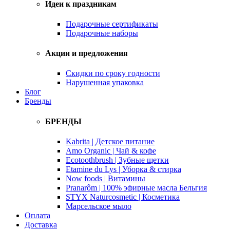
Идеи к праздникам
Подарочные сертификаты
Подарочные наборы
Акции и предложения
Скидки по сроку годности
Нарушенная упаковка
Блог
Бренды
БРЕНДЫ
Kabrita | Детское питание
Amo Organic | Чай & кофе
Ecotoothbrush | Зубные щетки
Etamine du Lys | Уборка & стирка
Now foods | Витамины
Pranarôm | 100% эфирные масла Бельгия
STYX Naturcosmetic | Косметика
Марсельское мыло
Оплата
Доставка