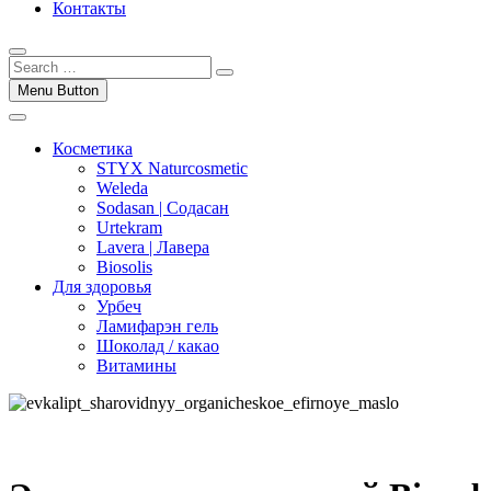
Контакты
Menu Button
Косметика
STYX Naturcosmetic
Weleda
Sodasan | Содасан
Urtekram
Lavera | Лавера
Biosolis
Для здоровья
Урбеч
Ламифарэн гель
Шоколад / какао
Витамины