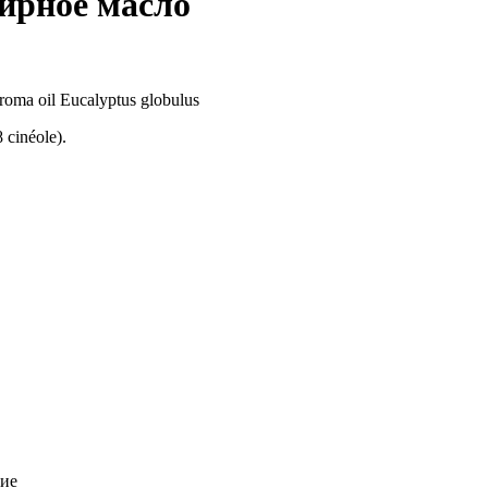
ирное масло
ma oil Eucalyptus globulus
 cinéole).
вие