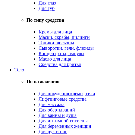
Для глаз
Для губ
По типу средства
Кремы для лица
Маски, скрабы, пилинги
Тоники, лосьоны
Сыворотки, гели, флюиды
Концентраты, ампулы
Масло для лица
Средства для бритья
Тело
По назначению
Для похудения кремы, гели
Лифтинговые средства
Для массажа
Для обертываний
Для ванны и душа
Для интимной гигиены
Для беременных женщин
Для рук и ног