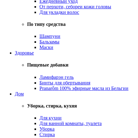
Ежедневный уход
От перхоти, себореи кожи головы
Для укладки волос
По типу средства
Шампуни
Бальзамы
Маски
Здоровье
Пищевые добавки
Ламифарэн гель
Бинты для обертывания
Pranarôm 100% эфирные масла из Бельгии
Дом
Уборка, стирка, кухня
Для кухни
Для ванной комнаты, туалета
Уборка
Стирка