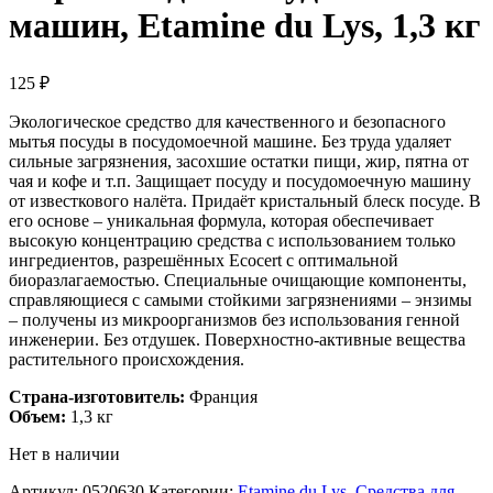
машин, Etamine du Lys, 1,3 кг
125
₽
Экологическое средство для качественного и безопасного
мытья посуды в посудомоечной машине. Без труда удаляет
сильные загрязнения, засохшие остатки пищи, жир, пятна от
чая и кофе и т.п. Защищает посуду и посудомоечную машину
от известкового налёта. Придаёт кристальный блеск посуде.
В
его основе – уникальная формула, которая обеспечивает
высокую концентрацию средства с использованием только
ингредиентов, разрешённых Ecocert с оптимальной
биоразлагаемостью. Специальные очищающие компоненты,
справляющиеся с самыми стойкими загрязнениями – энзимы
– получены из микроорганизмов без использования генной
инженерии. Без отдушек. Поверхностно-активные вещества
растительного происхождения.
Страна-изготовитель:
Франция
Объем:
1,3 кг
Нет в наличии
Артикул:
0520630
Категории:
Etamine du Lys
,
Средства для