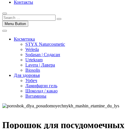
Контакты
Menu Button
Косметика
STYX Naturcosmetic
Weleda
Sodasan | Содасан
Urtekram
Lavera | Лавера
Biosolis
Для здоровья
Урбеч
Ламифарэн гель
Шоколад / какао
Витамины
Порошок для посудомоечных