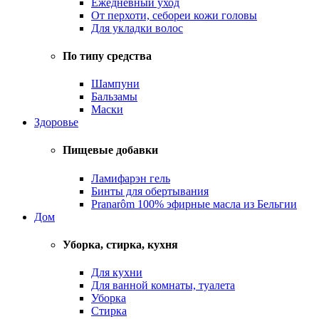
Ежедневный уход
От перхоти, себореи кожи головы
Для укладки волос
По типу средства
Шампуни
Бальзамы
Маски
Здоровье
Пищевые добавки
Ламифарэн гель
Бинты для обертывания
Pranarôm 100% эфирные масла из Бельгии
Дом
Уборка, стирка, кухня
Для кухни
Для ванной комнаты, туалета
Уборка
Стирка