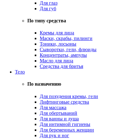
Для глаз
Для губ
По типу средства
Кремы для лица
Маски, скрабы, пилинги
Тоники, лосьоны
Сыворотки, гели, флюиды
Концентраты, ампулы
Масло для лица
Средства для бритья
Тело
По назначению
Для похудения кремы, гели
Лифтинговые средства
Для массажа
Для обертываний
Для ванны и душа
Для интимной гигиены
Для беременных женщин
Для рук и ног