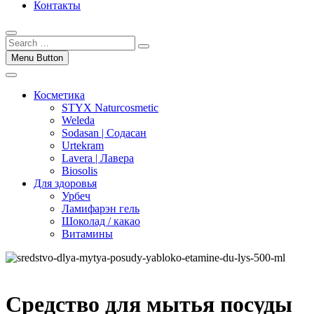
Контакты
Menu Button
Косметика
STYX Naturcosmetic
Weleda
Sodasan | Содасан
Urtekram
Lavera | Лавера
Biosolis
Для здоровья
Урбеч
Ламифарэн гель
Шоколад / какао
Витамины
Средство для мытья посуды