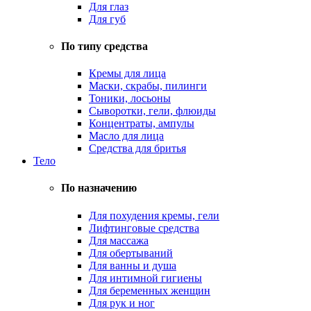
Для глаз
Для губ
По типу средства
Кремы для лица
Маски, скрабы, пилинги
Тоники, лосьоны
Сыворотки, гели, флюиды
Концентраты, ампулы
Масло для лица
Средства для бритья
Тело
По назначению
Для похудения кремы, гели
Лифтинговые средства
Для массажа
Для обертываний
Для ванны и душа
Для интимной гигиены
Для беременных женщин
Для рук и ног