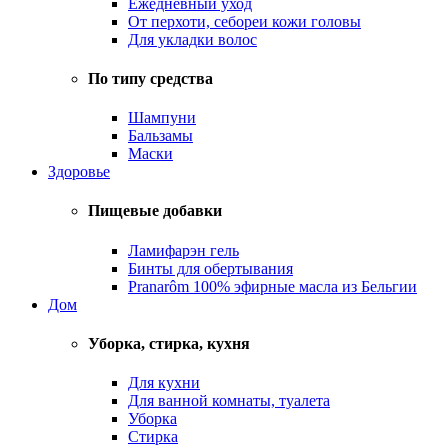
Ежедневный уход
От перхоти, себореи кожи головы
Для укладки волос
По типу средства
Шампуни
Бальзамы
Маски
Здоровье
Пищевые добавки
Ламифарэн гель
Бинты для обертывания
Pranarôm 100% эфирные масла из Бельгии
Дом
Уборка, стирка, кухня
Для кухни
Для ванной комнаты, туалета
Уборка
Стирка