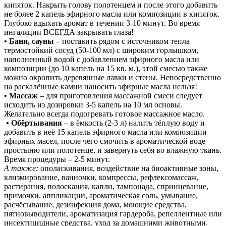
кипяток. Накрыть голову полотенцем и после этого добавить
не более 2 капель эфирного масла или композиции в кипяток.
Глубоко вдыхать аромат в течении 3-10 минут. Во время
ингаляции ВСЕГДА закрывать глаза!
• Бани, сауны
– поставить рядом с источником тепла
термостойкий сосуд (50-100 мл) с широким горлышком,
наполненный водой с добавлением эфирного масла или
композиции (до 10 капель на 15 кв. м.), этой смесью также
можно окропить деревянные лавки и стены. Непосредственно
на раскалённые камни наносить эфирные масла нельзя!
• Массаж
– для приготовления массажной смеси следует
исходить из дозировки 3-5 капель на 10 мл основы.
Желательно всегда подогревать готовое массажное масло.
• Обёртывания
– в ёмкость (2-3 л) налить тёплую воду и
добавить в неё 15 капель эфирного масла или композиции
эфирных масел, после чего смочить в ароматической воде
простыню или полотенце, и завернуть себя во влажную ткань.
Время процедуры – 2-5 минут.
А также:
ополаскивания, воздействие на биоактивные зоны,
клизмирование, ванночки, компрессы, рефлексомассаж,
растирания, полоскания, капли, тампонада, спринцевание,
примочки, аппликации, ароматическая соль, умывание,
расчёсывание, дезинфекция дома, моющие средства,
пятновыводители, ароматизация гардероба, репеллентные или
инсектицидные средства, уход за домашними животными.