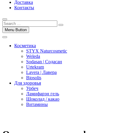
Доставка
Контакты
Menu Button
Косметика
STYX Naturcosmetic
Weleda
Sodasan | Содасан
Urtekram
Lavera | Лавера
Biosolis
Для здоровья
Урбеч
Ламифарэн гель
Шоколад / какао
Витамины