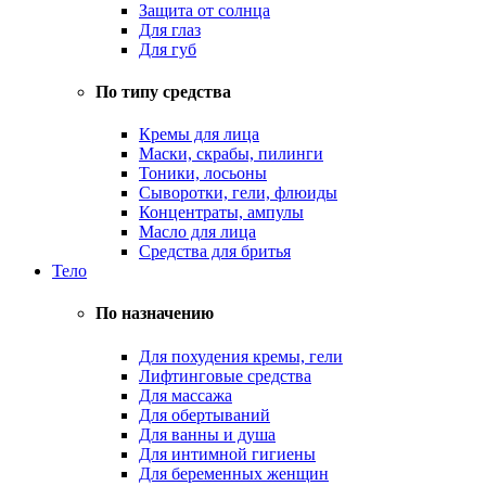
Защита от солнца
Для глаз
Для губ
По типу средства
Кремы для лица
Маски, скрабы, пилинги
Тоники, лосьоны
Сыворотки, гели, флюиды
Концентраты, ампулы
Масло для лица
Средства для бритья
Тело
По назначению
Для похудения кремы, гели
Лифтинговые средства
Для массажа
Для обертываний
Для ванны и душа
Для интимной гигиены
Для беременных женщин