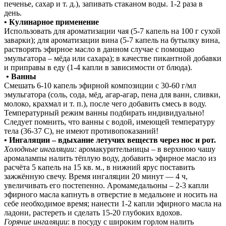
печенье, сахар и т. д.), запивать стаканом воды. 1-2 раза в
день.
• Кулинарное применение
Использовать для ароматизации чая (5-7 капель на 100 г сухой
заварки); для ароматизации вина (5-7 капель на бутылку вина,
растворять эфирное масло в данном случае с помощью
эмульгатора – мёда или сахара); в качестве пикантной добавки
и приправы в еду (1-4 капли в зависимости от блюда).
• Ванны
Смешать 6-10 капель эфирной композиции с 30-60 г/мл
эмульгатора (соль, сода, мёд, агар-агар, пена для ванн, сливки,
молоко, крахмал и т. п.), после чего добавить смесь в воду.
Температурный режим ванны подбирать индивидуально!
Следует помнить, что ванны с водой, имеющей температуру
тела (36-37 С), не имеют противопоказаний!
• Ингаляции – вдыхание летучих веществ через нос и рот.
Холодные ингаляции:
аромакурительницы – в верхнюю чашу
аромалампы налить тёплую воду, добавить эфирное масло из
расчёта 5 капель на 15 кв. м., в нижний ярус поставить
зажжённую свечу. Время ингаляции 20 минут — 4 ч,
увеличивать его постепенно. Аромамедальоны – 2-3 капли
эфирного масла капнуть в отверстие в медальоне и носить на
себе необходимое время; нанести 1-2 капли эфирного масла на
ладони, растереть и сделать 15-20 глубоких вдохов.
Горячие ингаляции
: в посуду с широким горлом налить