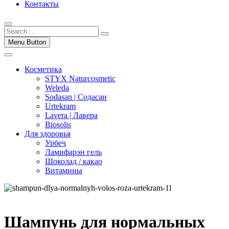
Контакты
Menu Button
Косметика
STYX Naturcosmetic
Weleda
Sodasan | Содасан
Urtekram
Lavera | Лавера
Biosolis
Для здоровья
Урбеч
Ламифарэн гель
Шоколад / какао
Витамины
Шампунь для нормальных