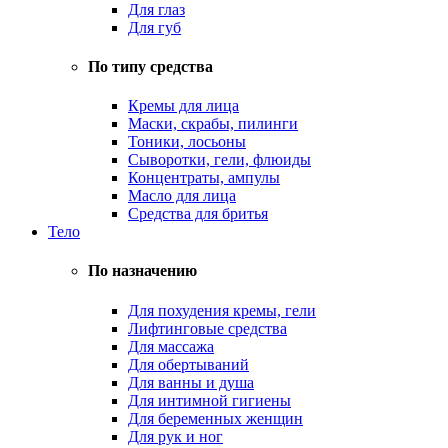
Для глаз
Для губ
По типу средства
Кремы для лица
Маски, скрабы, пилинги
Тоники, лосьоны
Сыворотки, гели, флюиды
Концентраты, ампулы
Масло для лица
Средства для бритья
Тело
По назначению
Для похудения кремы, гели
Лифтинговые средства
Для массажа
Для обертываний
Для ванны и душа
Для интимной гигиены
Для беременных женщин
Для рук и ног