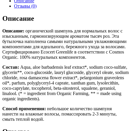
Описание
Отзывы (0)
Описание
Описание:
органический шампунь для нормальных волос с
изысканным, гармонизирующим ароматом тысяч роз. Эта
бутылочка наполнена самыми натуральными увлажняющими
компонентами для идеального, бережного ухода за волосами.
Сертифицировано Ecocert Greenlife в соответствии с Cosmos
Organic. 100% натуральных компонентов.
Состав:
Aqua, aloe barbadensis leaf extract*, sodium coco-sulfate,
glycerin**, coco-glucoside, lauryl glucoside, glyceryl oleate, sodium
chloride, rosa damascena flower extract*, pelargonium graveolens
oil*, parfum, polyglyceryl-4 caprate, xanthan gum, lysolecithin,
coco-caprylate, tocopherol, beta-sitosterol, squalene, geraniol,
linalool. (* = ingredient from Organic Farming, ** = made using
organic ingredients).
Способ применения:
небольшое количество шампуня
нанести на влажные волосы, помассировать 2-3 минуты,
смыть теплой водой.