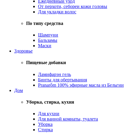
Ежедневный уход
От перхоти, себореи кожи головы
Для укладки волос
По типу средства
Шампуни
Бальзамы
Маски
Здоровье
Пищевые добавки
Ламифарэн гель
Бинты для обертывания
Pranarôm 100% эфирные масла из Бельгии
Дом
Уборка, стирка, кухня
Для кухни
Для ванной комнаты, туалета
Уборка
Стирка