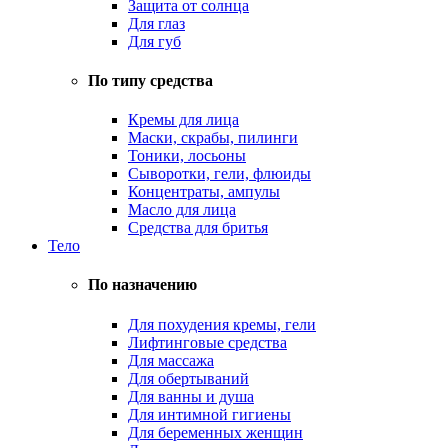
Защита от солнца
Для глаз
Для губ
По типу средства
Кремы для лица
Маски, скрабы, пилинги
Тоники, лосьоны
Сыворотки, гели, флюиды
Концентраты, ампулы
Масло для лица
Средства для бритья
Тело
По назначению
Для похудения кремы, гели
Лифтинговые средства
Для массажа
Для обертываний
Для ванны и душа
Для интимной гигиены
Для беременных женщин