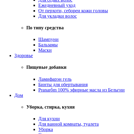
Ежедневный уход
От перхоти, себореи кожи головы
Для укладки волос
По типу средства
Шампуни
Бальзамы
Маски
Здоровье
Пищевые добавки
Ламифарэн гель
Бинты для обертывания
Pranarôm 100% эфирные масла из Бельгии
Дом
Уборка, стирка, кухня
Для кухни
Для ванной комнаты, туалета
Уборка