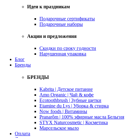
Идеи к праздникам
Подарочные сертификаты
Подарочные наборы
Акции и предложения
Скидки по сроку годности
Нарушенная упаковка
Блог
Бренды
БРЕНДЫ
Kabrita | Детское питание
Amo Organic | Чай & кофе
Ecotoothbrush | Зубные щетки
Etamine du Lys | Уборка & стирка
Now foods | Витамины
Pranarôm | 100% эфирные масла Бельгия
STYX Naturcosmetic | Косметика
Марсельское мыло
Оплата