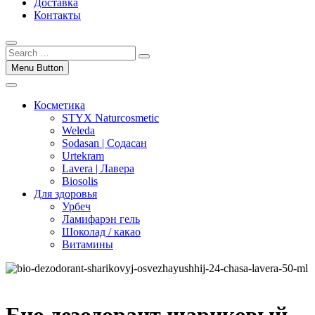
Доставка
Контакты
Menu Button
Косметика
STYX Naturcosmetic
Weleda
Sodasan | Содасан
Urtekram
Lavera | Лавера
Biosolis
Для здоровья
Урбеч
Ламифарэн гель
Шоколад / какао
Витамины