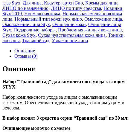
глаз Styx
,
Для лица
,
Краутергартен Био
,
Кремы для лица
,
ЛИЦО по назначению
,
ЛИЦО по типу средства
,
Новинки
Styx 2019
,
Нормальная кожа
,
Нормальная смешанная кожа
лица
,
Нормальный тип кожи styx лицо
,
Омоложение лица
,
Омоложение лица Styx
,
Очищение кожи
,
Очищение лица
Styx
,
Подарочные наборы
,
Проблемная жирная кожа лица
,
Сухая кожа Styx
,
Сухая чувствительная кожа лица
,
Тоники,
лосьоны
,
Травяной сад
,
Увлажнение лица
Описание
Отзывы (0)
Описание
Набор “Травяной сад” для комплексного ухода за лицом
STYX
Набор комплексного ухода за лицом с омолаживающим
эффектом. Обеспечивает идеальный уход за лицом утром и
вечером.
В набор входят 3 средства серии “Травяной сад” по 30 мл:
Очищающее молочко с хмелем