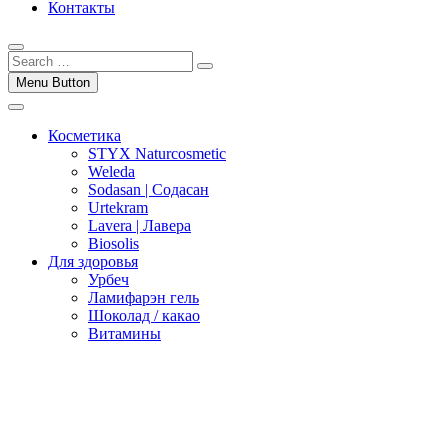
Контакты
Menu Button
Косметика
STYX Naturcosmetic
Weleda
Sodasan | Содасан
Urtekram
Lavera | Лавера
Biosolis
Для здоровья
Урбеч
Ламифарэн гель
Шоколад / какао
Витамины