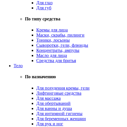
Для глаз
Для губ
По типу средства
Кремы для лица
Маски, скрабы, пилинги
Тоники, лосьоны
Сыворотки, гели, флюиды
Концентраты, ампулы
Масло для лица
Средства для бритья
Тело
По назначению
Для похудения кремы, гели
Лифтинговые средства
Для массажа
Для обертываний
Для ванны и душа
Для интимной гигиены
Для беременных женщин
Для рук и ног