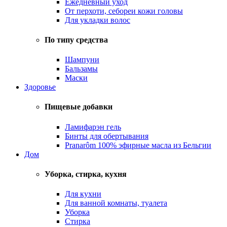
Ежедневный уход
От перхоти, себореи кожи головы
Для укладки волос
По типу средства
Шампуни
Бальзамы
Маски
Здоровье
Пищевые добавки
Ламифарэн гель
Бинты для обертывания
Pranarôm 100% эфирные масла из Бельгии
Дом
Уборка, стирка, кухня
Для кухни
Для ванной комнаты, туалета
Уборка
Стирка