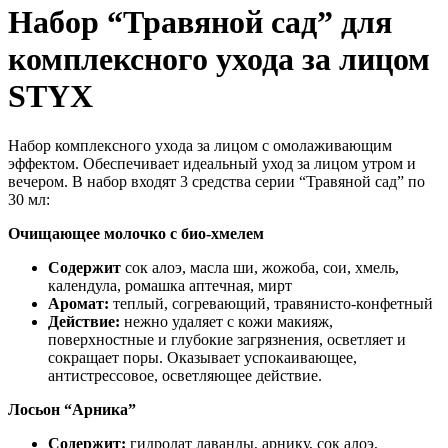
Набор “Травяной сад” для
комплексного ухода за лицом
STYX
Набор комплексного ухода за лицом с омолаживающим
эффектом. Обеспечивает идеальный уход за лицом утром и
вечером. В набор входят 3 средства серии “Травяной сад” по
30 мл:
Очищающее молочко с био-хмелем
Содержит
сок алоэ, масла ши, жожоба, сои, хмель,
календула, ромашка аптечная, мирт
Аромат:
теплый, согревающий, травянисто-конфетный
Действие:
нежно удаляет с кожи макияж,
поверхностные и глубокие загрязнения, осветляет и
сокращает поры. Оказывает успокаивающее,
антистрессовое, осветляющее действие.
Лосьон “Арника”
Содержит:
гидролат лаванды, арнику, сок алоэ,