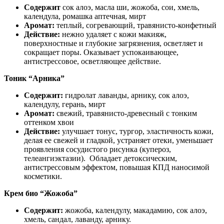
Содержит
сок алоэ, масла ши, жожоба, сои, хмель,
календула, ромашка аптечная, мирт
Аромат:
теплый, согревающий, травянисто-конфетный
Действие:
нежно удаляет с кожи макияж,
поверхностные и глубокие загрязнения, осветляет и
сокращает поры. Оказывает успокаивающее,
антистрессовое, осветляющее действие.
Тоник “Арника”
Содержит:
гидролат лаванды, арнику, сок алоэ,
календулу, герань, мирт
Аромат:
свежий, травянисто-древесный с тонким
оттенком хвои
Действие:
улучшает тонус, тургор, эластичность кожи,
делая ее свежей и гладкой, устраняет отеки, уменьшает
проявления сосудистого рисунка (купероз,
телеангиэктазии). Обладает детоксическим,
антистрессовым эффектом, повышая КПД наносимой
косметики.
Крем био “Жожоба”
Содержит:
жожоба, календулу, макадамию, сок алоэ,
хмель, сандал, лаванду, арнику.