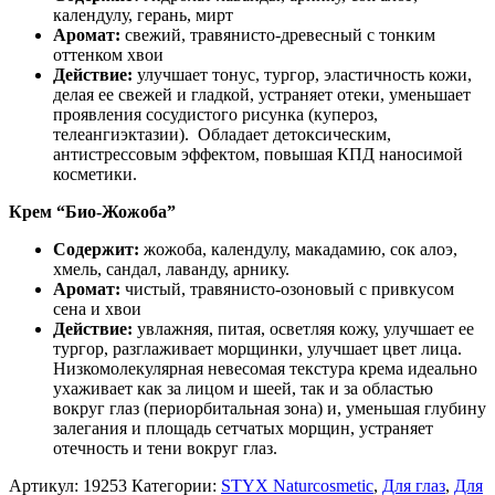
календулу, герань, мирт
Аромат:
свежий, травянисто-древесный с тонким
оттенком хвои
Действие:
улучшает тонус, тургор, эластичность кожи,
делая ее свежей и гладкой, устраняет отеки, уменьшает
проявления сосудистого рисунка (купероз,
телеангиэктазии). Обладает детоксическим,
антистрессовым эффектом, повышая КПД наносимой
косметики.
Крем “Био-Жожоба”
Содержит:
жожоба, календулу, макадамию, сок алоэ,
хмель, сандал, лаванду, арнику.
Аромат:
чистый, травянисто-озоновый с привкусом
сена и хвои
Действие:
увлажняя, питая, осветляя кожу, улучшает ее
тургор, разглаживает морщинки, улучшает цвет лица.
Низкомолекулярная невесомая текстура крема идеально
ухаживает как за лицом и шеей, так и за областью
вокруг глаз (периорбитальная зона) и, уменьшая глубину
залегания и площадь сетчатых морщин, устраняет
отечность и тени вокруг глаз.
Артикул:
19253
Категории:
STYX Naturcosmetic
,
Для глаз
,
Для