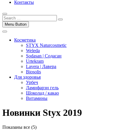
Контакты
Menu Button
Косметика
STYX Naturcosmetic
Weleda
Sodasan | Содасан
Urtekram
Lavera | Лавера
Biosolis
Для здоровья
Урбеч
Ламифарэн гель
Шоколад / какао
Витамины
Новинки Styx 2019
Показаны все (5)