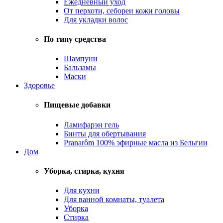
Ежедневный уход
От перхоти, себореи кожи головы
Для укладки волос
По типу средства
Шампуни
Бальзамы
Маски
Здоровье
Пищевые добавки
Ламифарэн гель
Бинты для обертывания
Pranarôm 100% эфирные масла из Бельгии
Дом
Уборка, стирка, кухня
Для кухни
Для ванной комнаты, туалета
Уборка
Стирка