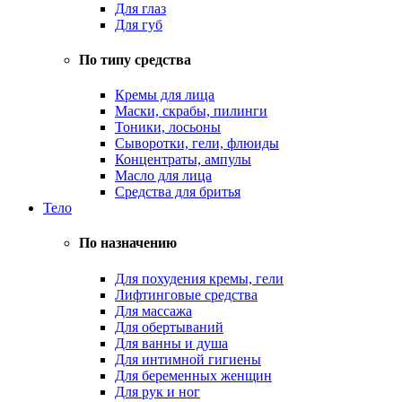
Для глаз
Для губ
По типу средства
Кремы для лица
Маски, скрабы, пилинги
Тоники, лосьоны
Сыворотки, гели, флюиды
Концентраты, ампулы
Масло для лица
Средства для бритья
Тело
По назначению
Для похудения кремы, гели
Лифтинговые средства
Для массажа
Для обертываний
Для ванны и душа
Для интимной гигиены
Для беременных женщин
Для рук и ног