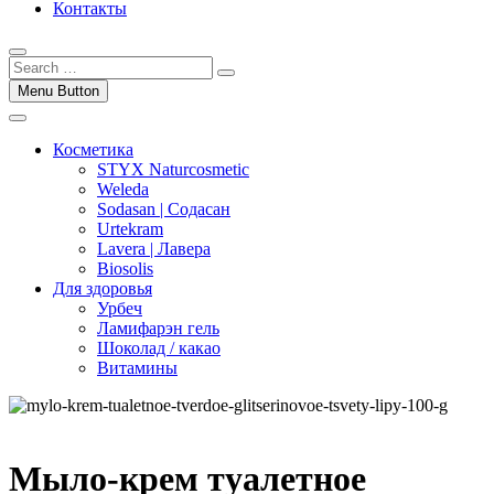
Контакты
Menu Button
Косметика
STYX Naturcosmetic
Weleda
Sodasan | Содасан
Urtekram
Lavera | Лавера
Biosolis
Для здоровья
Урбеч
Ламифарэн гель
Шоколад / какао
Витамины
Мыло-крем туалетное