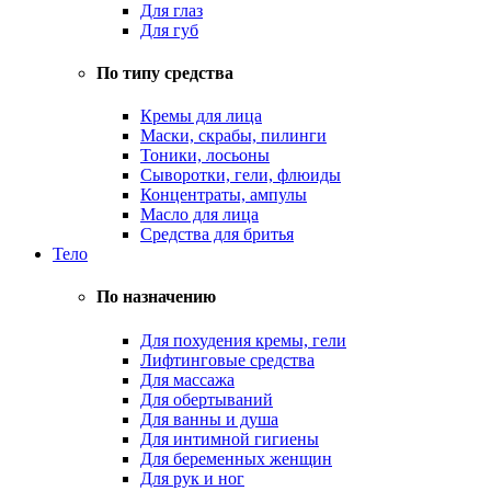
Для глаз
Для губ
По типу средства
Кремы для лица
Маски, скрабы, пилинги
Тоники, лосьоны
Сыворотки, гели, флюиды
Концентраты, ампулы
Масло для лица
Средства для бритья
Тело
По назначению
Для похудения кремы, гели
Лифтинговые средства
Для массажа
Для обертываний
Для ванны и душа
Для интимной гигиены
Для беременных женщин
Для рук и ног