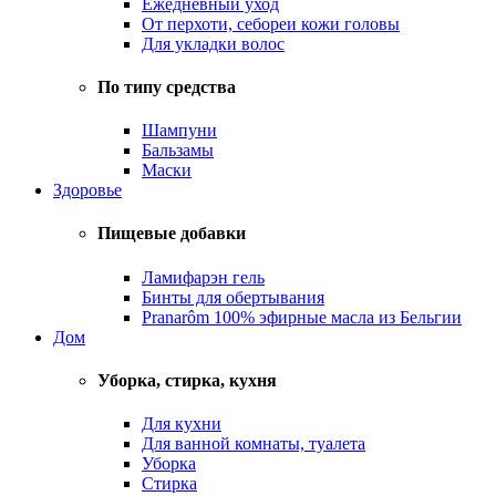
Ежедневный уход
От перхоти, себореи кожи головы
Для укладки волос
По типу средства
Шампуни
Бальзамы
Маски
Здоровье
Пищевые добавки
Ламифарэн гель
Бинты для обертывания
Pranarôm 100% эфирные масла из Бельгии
Дом
Уборка, стирка, кухня
Для кухни
Для ванной комнаты, туалета
Уборка
Стирка