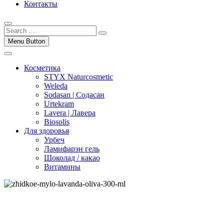
Контакты
Menu Button
Косметика
STYX Naturcosmetic
Weleda
Sodasan | Содасан
Urtekram
Lavera | Лавера
Biosolis
Для здоровья
Урбеч
Ламифарэн гель
Шоколад / какао
Витамины