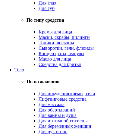
Для глаз
Для губ
По типу средства
Кремы для лица
Маски, скрабы, пилинги
Тоники, лосьоны
Сыворотки, гели, флюиды
Концентраты, ампулы
Масло для лица
Средства для бритья
Тело
По назначению
Для похудения кремы, гели
Лифтинговые средства
Для массажа
Для обертываний
Для ванны и душа
Для интимной гигиены
Для беременных женщин
Для рук и ног