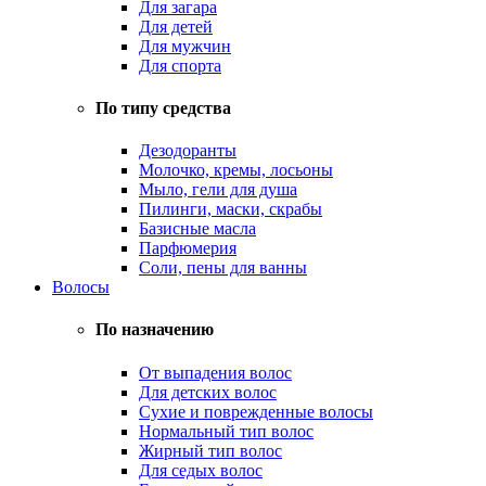
Для загара
Для детей
Для мужчин
Для спорта
По типу средства
Дезодоранты
Молочко, кремы, лосьоны
Мыло, гели для душа
Пилинги, маски, скрабы
Базисные масла
Парфюмерия
Соли, пены для ванны
Волосы
По назначению
От выпадения волос
Для детских волос
Сухие и поврежденные волосы
Нормальный тип волос
Жирный тип волос
Для седых волос