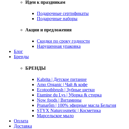
Идеи к праздникам
Подарочные сертификаты
Подарочные наборы
Акции и предложения
Скидки по сроку годности
Нарушенная упаковка
Блог
Бренды
БРЕНДЫ
Kabrita | Детское питание
Amo Organic | Чай & кофе
Ecotoothbrush | Зубные щетки
Etamine du Lys | Уборка & стирка
Now foods | Витамины
Pranarôm | 100% эфирные масла Бельгия
STYX Naturcosmetic | Косметика
Марсельское мыло
Оплата
Доставка