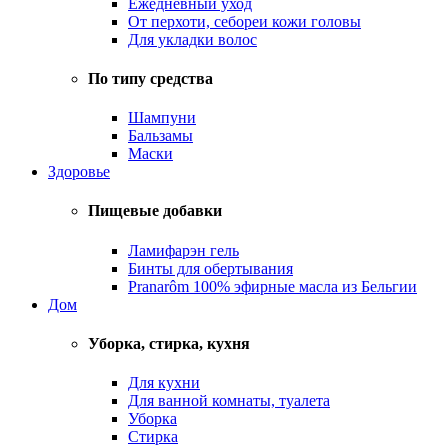
Ежедневный уход
От перхоти, себореи кожи головы
Для укладки волос
По типу средства
Шампуни
Бальзамы
Маски
Здоровье
Пищевые добавки
Ламифарэн гель
Бинты для обертывания
Pranarôm 100% эфирные масла из Бельгии
Дом
Уборка, стирка, кухня
Для кухни
Для ванной комнаты, туалета
Уборка
Стирка