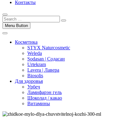
Контакты
Menu Button
Косметика
STYX Naturcosmetic
Weleda
Sodasan | Содасан
Urtekram
Lavera | Лавера
Biosolis
Для здоровья
Урбеч
Ламифарэн гель
Шоколад / какао
Витамины