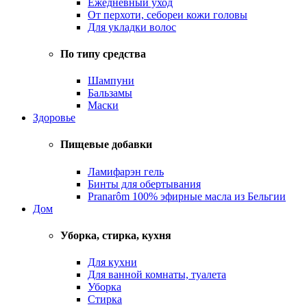
Ежедневный уход
От перхоти, себореи кожи головы
Для укладки волос
По типу средства
Шампуни
Бальзамы
Маски
Здоровье
Пищевые добавки
Ламифарэн гель
Бинты для обертывания
Pranarôm 100% эфирные масла из Бельгии
Дом
Уборка, стирка, кухня
Для кухни
Для ванной комнаты, туалета
Уборка
Стирка