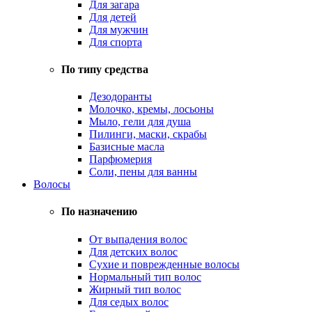
Для загара
Для детей
Для мужчин
Для спорта
По типу средства
Дезодоранты
Молочко, кремы, лосьоны
Мыло, гели для душа
Пилинги, маски, скрабы
Базисные масла
Парфюмерия
Соли, пены для ванны
Волосы
По назначению
От выпадения волос
Для детских волос
Сухие и поврежденные волосы
Нормальный тип волос
Жирный тип волос
Для седых волос