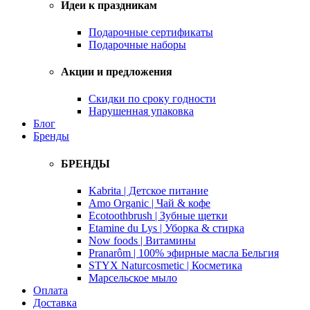
Идеи к праздникам
Подарочные сертификаты
Подарочные наборы
Акции и предложения
Скидки по сроку годности
Нарушенная упаковка
Блог
Бренды
БРЕНДЫ
Kabrita | Детское питание
Amo Organic | Чай & кофе
Ecotoothbrush | Зубные щетки
Etamine du Lys | Уборка & стирка
Now foods | Витамины
Pranarôm | 100% эфирные масла Бельгия
STYX Naturcosmetic | Косметика
Марсельское мыло
Оплата
Доставка