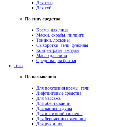
Для глаз
Для губ
По типу средства
Кремы для лица
Маски, скрабы, пилинги
Тоники, лосьоны
Сыворотки, гели, флюиды
Концентраты, ампулы
Масло для лица
Средства для бритья
Тело
По назначению
Для похудения кремы, гели
Лифтинговые средства
Для массажа
Для обертываний
Для ванны и душа
Для интимной гигиены
Для беременных женщин
Для рук и ног