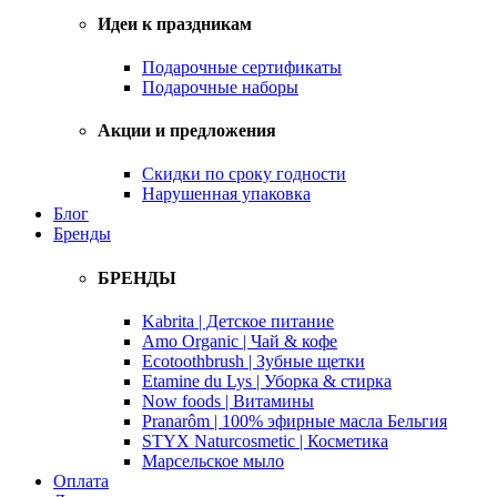
Идеи к праздникам
Подарочные сертификаты
Подарочные наборы
Акции и предложения
Скидки по сроку годности
Нарушенная упаковка
Блог
Бренды
БРЕНДЫ
Kabrita | Детское питание
Amo Organic | Чай & кофе
Ecotoothbrush | Зубные щетки
Etamine du Lys | Уборка & стирка
Now foods | Витамины
Pranarôm | 100% эфирные масла Бельгия
STYX Naturcosmetic | Косметика
Марсельское мыло
Оплата