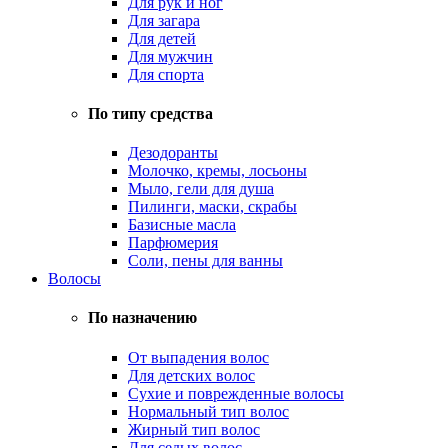
Для рук и ног
Для загара
Для детей
Для мужчин
Для спорта
По типу средства
Дезодоранты
Молочко, кремы, лосьоны
Мыло, гели для душа
Пилинги, маски, скрабы
Базисные масла
Парфюмерия
Соли, пены для ванны
Волосы
По назначению
От выпадения волос
Для детских волос
Сухие и поврежденные волосы
Нормальный тип волос
Жирный тип волос
Для седых волос