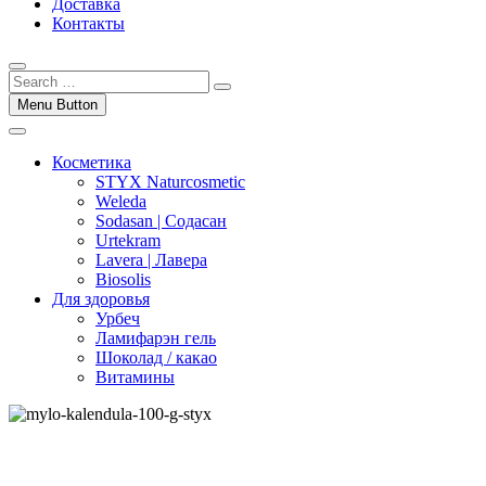
Доставка
Контакты
Menu Button
Косметика
STYX Naturcosmetic
Weleda
Sodasan | Содасан
Urtekram
Lavera | Лавера
Biosolis
Для здоровья
Урбеч
Ламифарэн гель
Шоколад / какао
Витамины