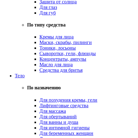
Защита от солнца
Для глаз
Для губ
По типу средства
Кремы для лица
Маски, скрабы, пилинги
Тоники, лосьоны
Сыворотки, гели, флюиды
Концентраты, ампулы
Масло для лица
Средства для бритья
Тело
По назначению
Для похудения кремы, гели
Лифтинговые средства
Для массажа
Для обертываний
Для ванны и душа
Для интимной гигиены
Для беременных женщин