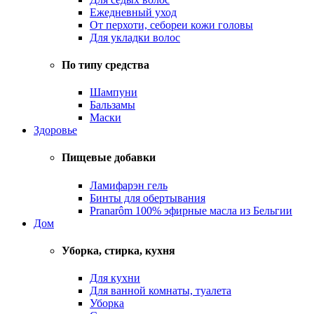
Ежедневный уход
От перхоти, себореи кожи головы
Для укладки волос
По типу средства
Шампуни
Бальзамы
Маски
Здоровье
Пищевые добавки
Ламифарэн гель
Бинты для обертывания
Pranarôm 100% эфирные масла из Бельгии
Дом
Уборка, стирка, кухня
Для кухни
Для ванной комнаты, туалета
Уборка