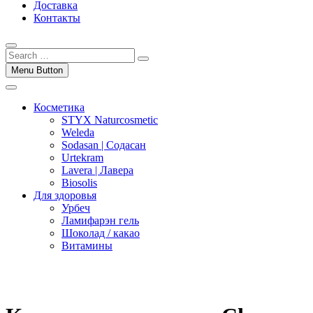
Доставка
Контакты
Menu Button
Косметика
STYX Naturcosmetic
Weleda
Sodasan | Содасан
Urtekram
Lavera | Лавера
Biosolis
Для здоровья
Урбеч
Ламифарэн гель
Шоколад / какао
Витамины