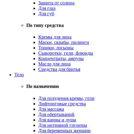
Защита от солнца
Для глаз
Для губ
По типу средства
Кремы для лица
Маски, скрабы, пилинги
Тоники, лосьоны
Сыворотки, гели, флюиды
Концентраты, ампулы
Масло для лица
Средства для бритья
Тело
По назначению
Для похудения кремы, гели
Лифтинговые средства
Для массажа
Для обертываний
Для ванны и душа
Для интимной гигиены
Для беременных женщин