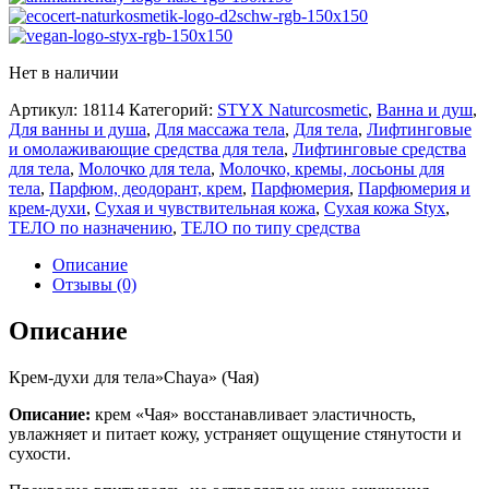
Нет в наличии
Артикул:
18114
Категорий:
STYX Naturcosmetic
,
Ванна и душ
,
Для ванны и душа
,
Для массажа тела
,
Для тела
,
Лифтинговые
и омолаживающие средства для тела
,
Лифтинговые средства
для тела
,
Молочко для тела
,
Молочко, кремы, лосьоны для
тела
,
Парфюм, деодорант, крем
,
Парфюмерия
,
Парфюмерия и
крем-духи
,
Сухая и чувствительная кожа
,
Сухая кожа Styx
,
ТЕЛО по назначению
,
ТЕЛО по типу средства
Описание
Отзывы (0)
Описание
Крем-духи для тела»Chaya» (Чая)
Описание:
крем «Чая» восстанавливает эластичность,
увлажняет и питает кожу, устраняет ощущение стянутости и
сухости.