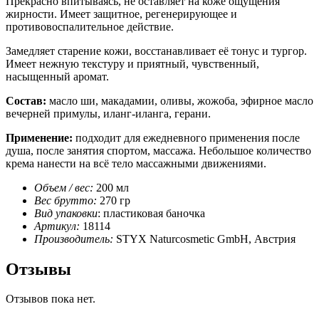
Прекрасно впитываясь, не оставляет на коже ощущения
жирности. Имеет защитное, регенерирующее и
противовоспалительное действие.
Замедляет старение кожи, восстанавливает её тонус и тургор.
Имеет нежную текстуру и приятный, чувственный,
насыщенный аромат.
Состав:
масло ши, макадамии, оливы, жожоба, эфирное масло
вечерней примулы, иланг-иланга, герани.
Применение:
подходит для ежедневного применения после
душа, после занятия спортом, массажа. Небольшое количество
крема нанести на всё тело массажными движениями.
Объем / вес:
200 мл
Вес брутто:
270 гр
Вид упаковки
: пластиковая баночка
Артикул:
18114
Производитель:
STYX Naturcosmetic GmbH, Австрия
Отзывы
Отзывов пока нет.