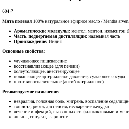
684
₽
Мята полевая
100% натуральное эфирное масло / Mentha arvens
Ароматические молекулы:
ментол, ментон, изоментон (M
Часть, подвергаемая дистилляции:
надземная часть
Происхождение:
Индия
Основные свойства:
улучшающее пищеварение
восстанавливающее (для печени)
болеутоляющее, анестезирующее
повышающее артериальное давление, сужающее сосуды
противовоспалительное (антибактериальное)
Рекомендуемое назначение:
невралгия, головная боль, мигрень, воспаление седалищ
тошнота, рвота, диспепсия, несварение желудка
лечение инфекций, вызванных стафилококковыми и мен
ангина, синусит, ларингит