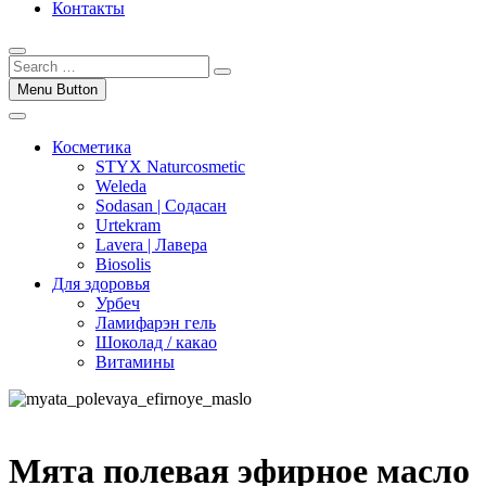
Контакты
Menu Button
Косметика
STYX Naturcosmetic
Weleda
Sodasan | Содасан
Urtekram
Lavera | Лавера
Biosolis
Для здоровья
Урбеч
Ламифарэн гель
Шоколад / какао
Витамины
Мята полевая эфирное масло