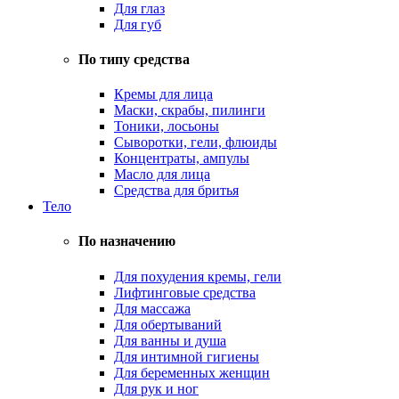
Для глаз
Для губ
По типу средства
Кремы для лица
Маски, скрабы, пилинги
Тоники, лосьоны
Сыворотки, гели, флюиды
Концентраты, ампулы
Масло для лица
Средства для бритья
Тело
По назначению
Для похудения кремы, гели
Лифтинговые средства
Для массажа
Для обертываний
Для ванны и душа
Для интимной гигиены
Для беременных женщин
Для рук и ног