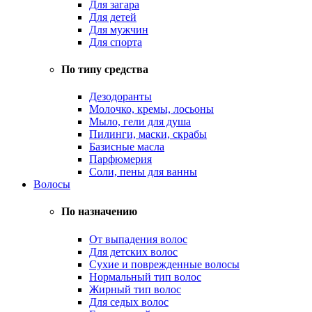
Для загара
Для детей
Для мужчин
Для спорта
По типу средства
Дезодоранты
Молочко, кремы, лосьоны
Мыло, гели для душа
Пилинги, маски, скрабы
Базисные масла
Парфюмерия
Соли, пены для ванны
Волосы
По назначению
От выпадения волос
Для детских волос
Сухие и поврежденные волосы
Нормальный тип волос
Жирный тип волос
Для седых волос