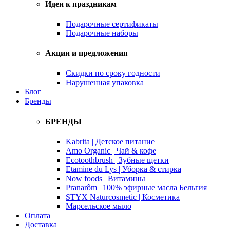
Идеи к праздникам
Подарочные сертификаты
Подарочные наборы
Акции и предложения
Скидки по сроку годности
Нарушенная упаковка
Блог
Бренды
БРЕНДЫ
Kabrita | Детское питание
Amo Organic | Чай & кофе
Ecotoothbrush | Зубные щетки
Etamine du Lys | Уборка & стирка
Now foods | Витамины
Pranarôm | 100% эфирные масла Бельгия
STYX Naturcosmetic | Косметика
Марсельское мыло
Оплата
Доставка