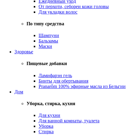
Ежедневный уход
От перхоти, себореи кожи головы
Для укладки волос
По типу средства
Шампуни
Бальзамы
Маски
Здоровье
Пищевые добавки
Ламифарэн гель
Бинты для обертывания
Pranarôm 100% эфирные масла из Бельгии
Дом
Уборка, стирка, кухня
Для кухни
Для ванной комнаты, туалета
Уборка
Стирка