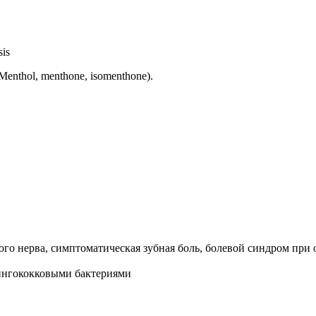
is
enthol, menthone, isomenthone).
ного нерва, симптоматическая зубная боль, болевой синдром пр
ингококковыми бактериями