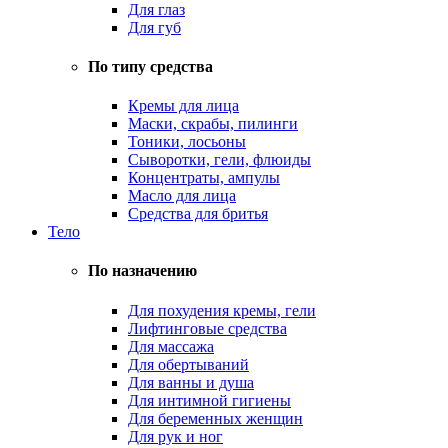
Для глаз
Для губ
По типу средства
Кремы для лица
Маски, скрабы, пилинги
Тоники, лосьоны
Сыворотки, гели, флюиды
Концентраты, ампулы
Масло для лица
Средства для бритья
Тело
По назначению
Для похудения кремы, гели
Лифтинговые средства
Для массажа
Для обертываний
Для ванны и душа
Для интимной гигиены
Для беременных женщин
Для рук и ног