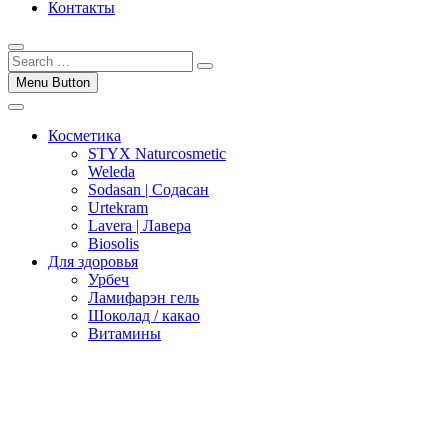
Контакты
Menu Button
Косметика
STYX Naturcosmetic
Weleda
Sodasan | Содасан
Urtekram
Lavera | Лавера
Biosolis
Для здоровья
Урбеч
Ламифарэн гель
Шоколад / какао
Витамины