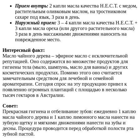
Прием внутрь:
2 капли масла качества Н.Е.С.Т. с медом,
растительным оливковым маслом, на тростниковом
сахаре под язык, 3 раза в день.
Наружный прием:
3 – 4 капли масла качества Н.Е.С.Т. +
3 капли масла ореха (или другого растительного масла)
3 раза в день массажными движениями наносить на
поврежденное место.
Интересный факт:
Масло чайного дерева – эфирное масло с исключительной
репутацией. Оно содержится во множестве продуктов для
гигиены тела (мыло, шампунь, масло для ванны) и других
косметических продуктах. Помимо этого оно считается
замечательным средством для лечебной и семейной
ароматерапии. Сегодня спрос на эту продукцию привел к
появлению огромных плантаций с площадью в несколько
тысяч гектаров в Австралии.
Совет:
Прекрасная гигиена и отбеливание зубов: ежедневно 1 каплю
масла чайного дерева и 1 каплю лимонного масла нанести на
зубную щетку и мягкими движениями нанести на зубы и
десны. Процедура проводится перед обработкой полости рта
зубной пастой.