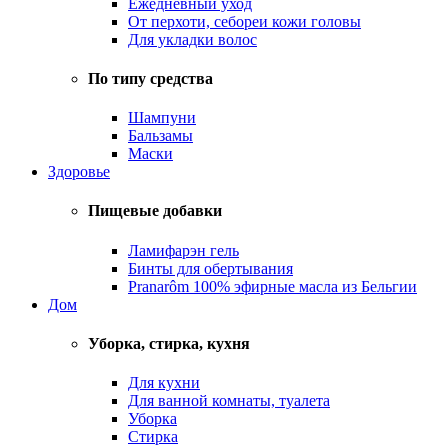
Ежедневный уход
От перхоти, себореи кожи головы
Для укладки волос
По типу средства
Шампуни
Бальзамы
Маски
Здоровье
Пищевые добавки
Ламифарэн гель
Бинты для обертывания
Pranarôm 100% эфирные масла из Бельгии
Дом
Уборка, стирка, кухня
Для кухни
Для ванной комнаты, туалета
Уборка
Стирка