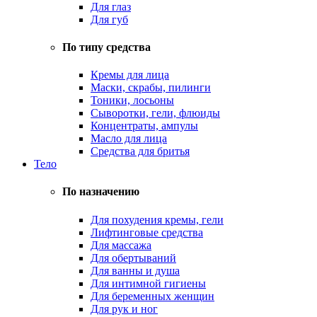
Для глаз
Для губ
По типу средства
Кремы для лица
Маски, скрабы, пилинги
Тоники, лосьоны
Сыворотки, гели, флюиды
Концентраты, ампулы
Масло для лица
Средства для бритья
Тело
По назначению
Для похудения кремы, гели
Лифтинговые средства
Для массажа
Для обертываний
Для ванны и душа
Для интимной гигиены
Для беременных женщин
Для рук и ног