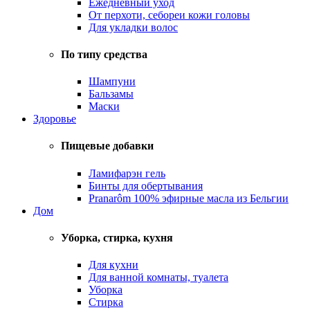
Ежедневный уход
От перхоти, себореи кожи головы
Для укладки волос
По типу средства
Шампуни
Бальзамы
Маски
Здоровье
Пищевые добавки
Ламифарэн гель
Бинты для обертывания
Pranarôm 100% эфирные масла из Бельгии
Дом
Уборка, стирка, кухня
Для кухни
Для ванной комнаты, туалета
Уборка
Стирка