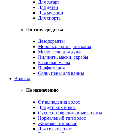
Для загара
Для детей
Для мужчин
Для спорта
По типу средства
Дезодоранты
Молочко, кремы, лосьоны
Мыло, гели для душа
Пилинги, маски, скрабы
Базисные масла
Парфюмерия
Соли, пены для ванны
Волосы
По назначению
От выпадения волос
Для детских волос
Сухие и поврежденные волосы
Нормальный тип волос
Жирный тип волос
Для седых волос