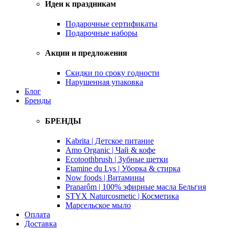
Идеи к праздникам
Подарочные сертификаты
Подарочные наборы
Акции и предложения
Скидки по сроку годности
Нарушенная упаковка
Блог
Бренды
БРЕНДЫ
Kabrita | Детское питание
Amo Organic | Чай & кофе
Ecotoothbrush | Зубные щетки
Etamine du Lys | Уборка & стирка
Now foods | Витамины
Pranarôm | 100% эфирные масла Бельгия
STYX Naturcosmetic | Косметика
Марсельское мыло
Оплата
Доставка