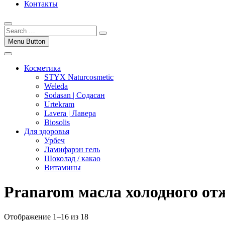
Контакты
Menu Button
Косметика
STYX Naturcosmetic
Weleda
Sodasan | Содасан
Urtekram
Lavera | Лавера
Biosolis
Для здоровья
Урбеч
Ламифарэн гель
Шоколад / какао
Витамины
Pranarom масла холодного от
Отображение 1–16 из 18