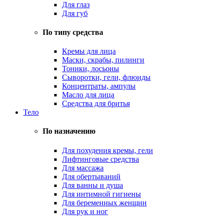
Для глаз
Для губ
По типу средства
Кремы для лица
Маски, скрабы, пилинги
Тоники, лосьоны
Сыворотки, гели, флюиды
Концентраты, ампулы
Масло для лица
Средства для бритья
Тело
По назначению
Для похудения кремы, гели
Лифтинговые средства
Для массажа
Для обертываний
Для ванны и душа
Для интимной гигиены
Для беременных женщин
Для рук и ног