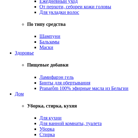
Ежедневный уход
От перхоти, себореи кожи головы
Для укладки волос
По типу средства
Шампуни
Бальзамы
Маски
Здоровье
Пищевые добавки
Ламифарэн гель
Бинты для обертывания
Pranarôm 100% эфирные масла из Бельгии
Дом
Уборка, стирка, кухня
Для кухни
Для ванной комнаты, туалета
Уборка
Стирка