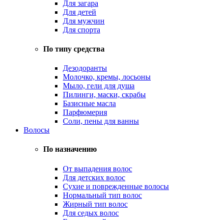
Для загара
Для детей
Для мужчин
Для спорта
По типу средства
Дезодоранты
Молочко, кремы, лосьоны
Мыло, гели для душа
Пилинги, маски, скрабы
Базисные масла
Парфюмерия
Соли, пены для ванны
Волосы
По назначению
От выпадения волос
Для детских волос
Сухие и поврежденные волосы
Нормальный тип волос
Жирный тип волос
Для седых волос