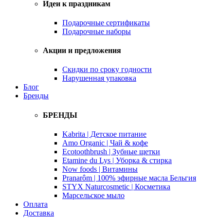
Идеи к праздникам
Подарочные сертификаты
Подарочные наборы
Акции и предложения
Скидки по сроку годности
Нарушенная упаковка
Блог
Бренды
БРЕНДЫ
Kabrita | Детское питание
Amo Organic | Чай & кофе
Ecotoothbrush | Зубные щетки
Etamine du Lys | Уборка & стирка
Now foods | Витамины
Pranarôm | 100% эфирные масла Бельгия
STYX Naturcosmetic | Косметика
Марсельское мыло
Оплата
Доставка