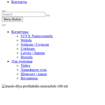
Контакты
Menu Button
Косметика
STYX Naturcosmetic
Weleda
Sodasan | Содасан
Urtekram
Lavera | Лавера
Biosolis
Для здоровья
Урбеч
Ламифарэн гель
Шоколад / какао
Витамины