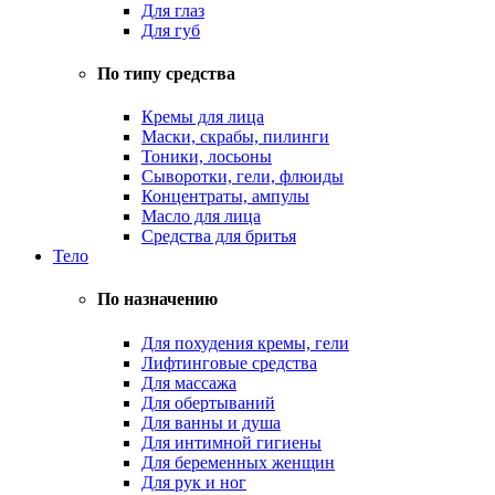
Для глаз
Для губ
По типу средства
Кремы для лица
Маски, скрабы, пилинги
Тоники, лосьоны
Сыворотки, гели, флюиды
Концентраты, ампулы
Масло для лица
Средства для бритья
Тело
По назначению
Для похудения кремы, гели
Лифтинговые средства
Для массажа
Для обертываний
Для ванны и душа
Для интимной гигиены
Для беременных женщин
Для рук и ног