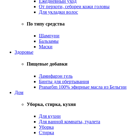
Ежедневный уход
От перхоти, себореи кожи головы
Для укладки волос
По типу средства
Шампуни
Бальзамы
Маски
Здоровье
Пищевые добавки
Ламифарэн гель
Бинты для обертывания
Pranarôm 100% эфирные масла из Бельгии
Дом
Уборка, стирка, кухня
Для кухни
Для ванной комнаты, туалета
Уборка
Стирка