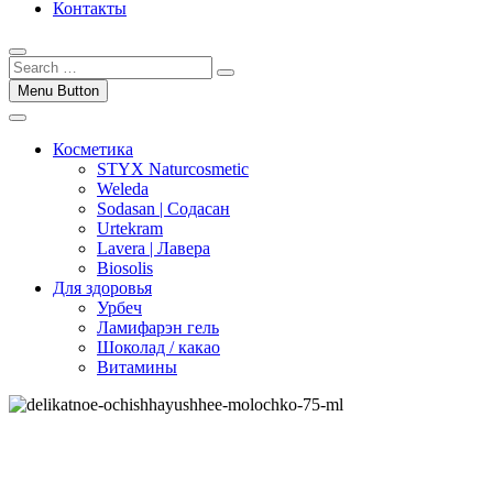
Контакты
Menu Button
Косметика
STYX Naturcosmetic
Weleda
Sodasan | Содасан
Urtekram
Lavera | Лавера
Biosolis
Для здоровья
Урбеч
Ламифарэн гель
Шоколад / какао
Витамины