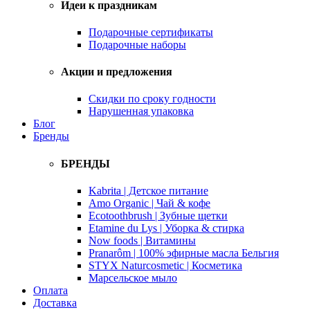
Идеи к праздникам
Подарочные сертификаты
Подарочные наборы
Акции и предложения
Скидки по сроку годности
Нарушенная упаковка
Блог
Бренды
БРЕНДЫ
Kabrita | Детское питание
Amo Organic | Чай & кофе
Ecotoothbrush | Зубные щетки
Etamine du Lys | Уборка & стирка
Now foods | Витамины
Pranarôm | 100% эфирные масла Бельгия
STYX Naturcosmetic | Косметика
Марсельское мыло
Оплата
Доставка