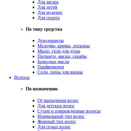
Для загара
Для детей
Для мужчин
Для спорта
По типу средства
Дезодоранты
Молочко, кремы, лосьоны
Мыло, гели для душа
Пилинги, маски, скрабы
Базисные масла
Парфюмерия
Соли, пены для ванны
Волосы
По назначению
От выпадения волос
Для детских волос
Сухие и поврежденные волосы
Нормальный тип волос
Жирный тип волос
Для седых волос