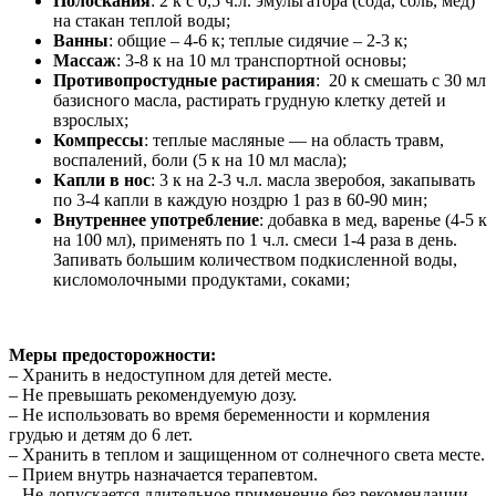
Полоскания
: 2 к с 0,5 ч.л. эмульгатора (сода, соль, мед)
на стакан теплой воды;
Ванны
: общие – 4-6 к; теплые сидячие – 2-3 к;
Массаж
: 3-8 к на 10 мл транспортной основы;
Противопростудные растирания
: 20 к смешать с 30 мл
базисного масла, растирать грудную клетку детей и
взрослых;
Компрессы
: теплые масляные — на область травм,
воспалений, боли (5 к на 10 мл масла);
Капли в нос
: 3 к на 2-3 ч.л. масла зверобоя, закапывать
по 3-4 капли в каждую ноздрю 1 раз в 60-90 мин;
Внутреннее употребление
: добавка в мед, варенье (4-5 к
на 100 мл), применять по 1 ч.л. смеси 1-4 раза в день.
Запивать большим количеством подкисленной воды,
кисломолочными продуктами, соками;
Меры предосторожности:
– Хранить в недоступном для детей месте.
– Не превышать рекомендуемую дозу.
– Не использовать во время беременности и кормления
грудью и детям до 6 лет.
– Хранить в теплом и защищенном от солнечного света месте.
– Прием внутрь назначается терапевтом.
– Не допускается длительное применение без рекомендации