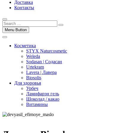
Доставка
Контакты
Menu Button
Косметика
STYX Naturcosmetic
Weleda
Sodasan | Содасан
Urtekram
Lavera | Лавера
Biosolis
Для здоровья
Урбеч
Ламифарэн гель
Шоколад / какао
Витамины