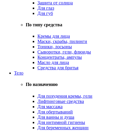
Защита от солнца
Для глаз
Для губ
По типу средства
Кремы для лица
Маски, скрабы, пилинги
Тоники, лосьоны
Сыворотки, гели, флюиды
Концентраты, ампулы
Масло для лица
Средства для бритья
Тело
По назначению
Для похудения кремы, гели
Лифтинговые средства
Для массажа
Для обертываний
Для ванны и душа
Для интимной гигиены
Для беременных женщин