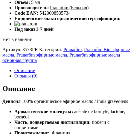
Объем:
5 мл
Производитель:
Pranarôm (Бельгия)
Code EAN:
5420008535734
Европейские знаки органической сертификации:
Под заказ 3-7 дней
Нет в наличии
Артикул:
3573PR
Категории:
Pranarôm
,
Pranarôm Bio эфирные
масла
,
Pranarôm эфирные масла
,
Pranarôm эфирные масла
основная группа
Описание
Отзывы (0)
Описание
Девясил
100% органическое эфирное масло / Inula graveolens
Ароматические молекулы:
acétate de bornyle, lactone,
bornéol
Часть, подвергаемая дистилляции:
побеги с
соцветиями
Происхождение:
Франция