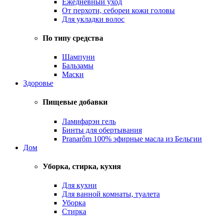
Ежедневный уход
От перхоти, себореи кожи головы
Для укладки волос
По типу средства
Шампуни
Бальзамы
Маски
Здоровье
Пищевые добавки
Ламифарэн гель
Бинты для обертывания
Pranarôm 100% эфирные масла из Бельгии
Дом
Уборка, стирка, кухня
Для кухни
Для ванной комнаты, туалета
Уборка
Стирка