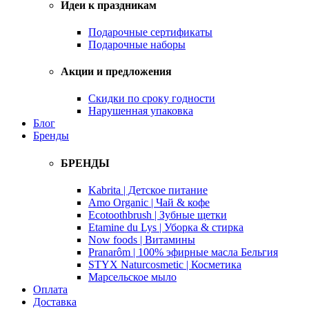
Идеи к праздникам
Подарочные сертификаты
Подарочные наборы
Акции и предложения
Скидки по сроку годности
Нарушенная упаковка
Блог
Бренды
БРЕНДЫ
Kabrita | Детское питание
Amo Organic | Чай & кофе
Ecotoothbrush | Зубные щетки
Etamine du Lys | Уборка & стирка
Now foods | Витамины
Pranarôm | 100% эфирные масла Бельгия
STYX Naturcosmetic | Косметика
Марсельское мыло
Оплата
Доставка