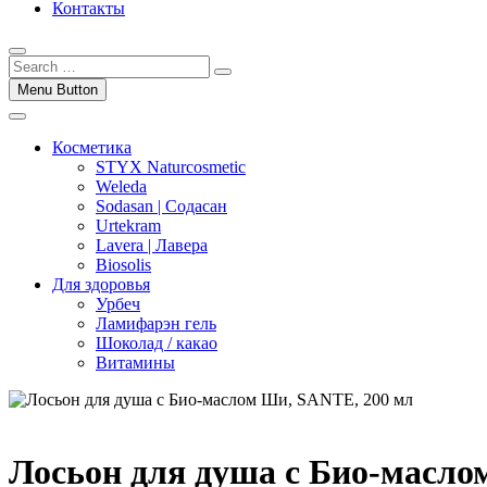
Контакты
Menu Button
Косметика
STYX Naturcosmetic
Weleda
Sodasan | Содасан
Urtekram
Lavera | Лавера
Biosolis
Для здоровья
Урбеч
Ламифарэн гель
Шоколад / какао
Витамины
Лосьон для душа с Био-масло