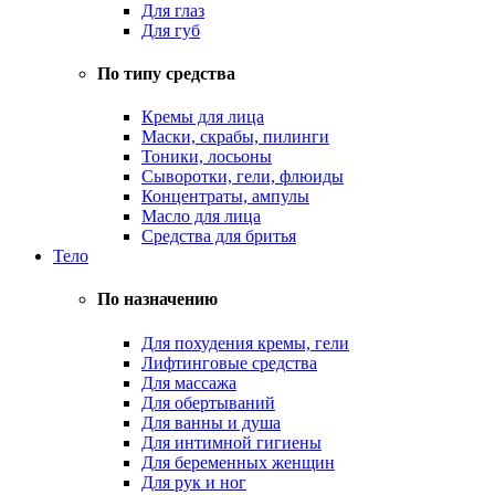
Для глаз
Для губ
По типу средства
Кремы для лица
Маски, скрабы, пилинги
Тоники, лосьоны
Сыворотки, гели, флюиды
Концентраты, ампулы
Масло для лица
Средства для бритья
Тело
По назначению
Для похудения кремы, гели
Лифтинговые средства
Для массажа
Для обертываний
Для ванны и душа
Для интимной гигиены
Для беременных женщин
Для рук и ног