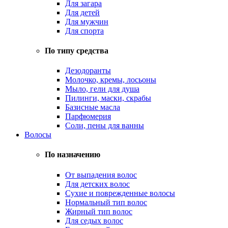
Для загара
Для детей
Для мужчин
Для спорта
По типу средства
Дезодоранты
Молочко, кремы, лосьоны
Мыло, гели для душа
Пилинги, маски, скрабы
Базисные масла
Парфюмерия
Соли, пены для ванны
Волосы
По назначению
От выпадения волос
Для детских волос
Сухие и поврежденные волосы
Нормальный тип волос
Жирный тип волос
Для седых волос