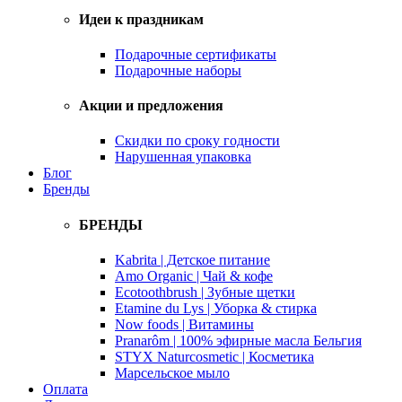
Идеи к праздникам
Подарочные сертификаты
Подарочные наборы
Акции и предложения
Скидки по сроку годности
Нарушенная упаковка
Блог
Бренды
БРЕНДЫ
Kabrita | Детское питание
Amo Organic | Чай & кофе
Ecotoothbrush | Зубные щетки
Etamine du Lys | Уборка & стирка
Now foods | Витамины
Pranarôm | 100% эфирные масла Бельгия
STYX Naturcosmetic | Косметика
Марсельское мыло
Оплата