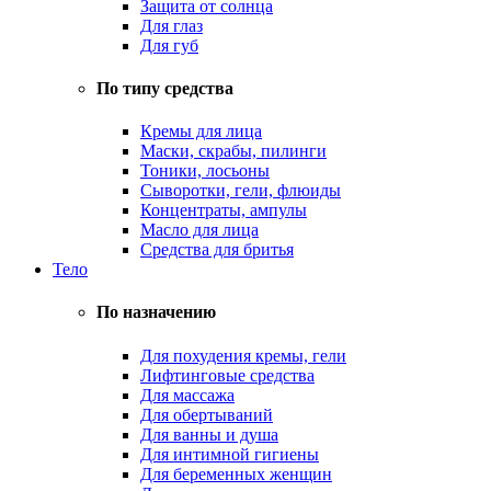
Защита от солнца
Для глаз
Для губ
По типу средства
Кремы для лица
Маски, скрабы, пилинги
Тоники, лосьоны
Сыворотки, гели, флюиды
Концентраты, ампулы
Масло для лица
Средства для бритья
Тело
По назначению
Для похудения кремы, гели
Лифтинговые средства
Для массажа
Для обертываний
Для ванны и душа
Для интимной гигиены
Для беременных женщин