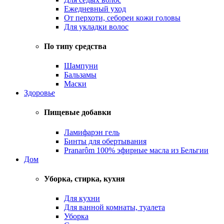
Ежедневный уход
От перхоти, себореи кожи головы
Для укладки волос
По типу средства
Шампуни
Бальзамы
Маски
Здоровье
Пищевые добавки
Ламифарэн гель
Бинты для обертывания
Pranarôm 100% эфирные масла из Бельгии
Дом
Уборка, стирка, кухня
Для кухни
Для ванной комнаты, туалета
Уборка