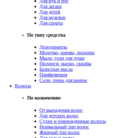
Для рук и ног
Для загара
Для детей
Для мужчин
Для спорта
По типу средства
Дезодоранты
Молочко, кремы, лосьоны
Мыло, гели для душа
Пилинги, маски, скрабы
Базисные масла
Парфюмерия
Соли, пены для ванны
Волосы
По назначению
От выпадения волос
Для детских волос
Сухие и поврежденные волосы
Нормальный тип волос
Жирный тип волос
Для седых волос