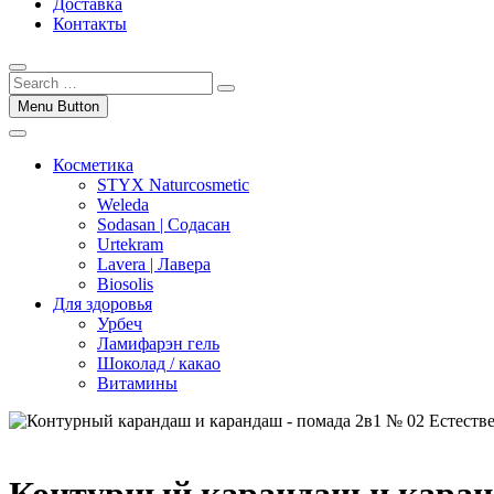
Доставка
Контакты
Menu Button
Косметика
STYX Naturcosmetic
Weleda
Sodasan | Содасан
Urtekram
Lavera | Лавера
Biosolis
Для здоровья
Урбеч
Ламифарэн гель
Шоколад / какао
Витамины