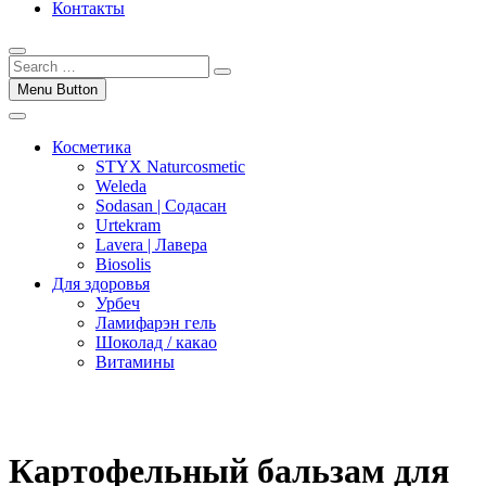
Контакты
Menu Button
Косметика
STYX Naturcosmetic
Weleda
Sodasan | Содасан
Urtekram
Lavera | Лавера
Biosolis
Для здоровья
Урбеч
Ламифарэн гель
Шоколад / какао
Витамины
Картофельный бальзам для