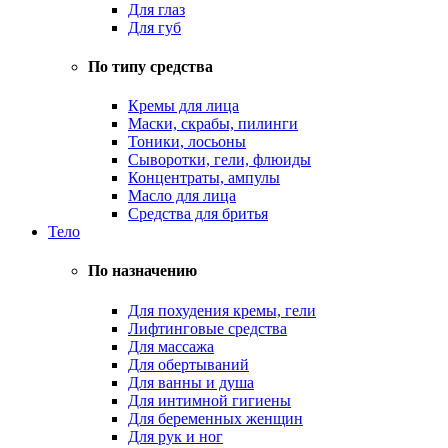
Для глаз
Для губ
По типу средства
Кремы для лица
Маски, скрабы, пилинги
Тоники, лосьоны
Сыворотки, гели, флюиды
Концентраты, ампулы
Масло для лица
Средства для бритья
Тело
По назначению
Для похудения кремы, гели
Лифтинговые средства
Для массажа
Для обертываний
Для ванны и душа
Для интимной гигиены
Для беременных женщин
Для рук и ног