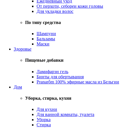
Ежедневный уход
От перхоти, себореи кожи головы
Для укладки волос
По типу средства
Шампуни
Бальзамы
Маски
Здоровье
Пищевые добавки
Ламифарэн гель
Бинты для обертывания
Pranarôm 100% эфирные масла из Бельгии
Дом
Уборка, стирка, кухня
Для кухни
Для ванной комнаты, туалета
Уборка
Стирка