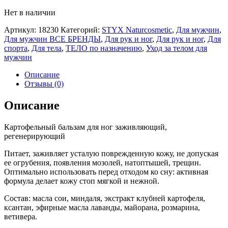
Нет в наличии
Артикул:
18230
Категорий:
STYX Naturcosmetic
,
Для мужчин
,
Для мужчин ВСЕ БРЕНДЫ
,
Для рук и ног
,
Для рук и ног
,
Для
спорта
,
Для тела
,
ТЕЛО по назначению
,
Уход за телом для
мужчин
Описание
Отзывы (0)
Описание
Картофельный бальзам для ног заживляющий,
регенерирующий
Питает, заживляет усталую поврежденную кожу, не допуская
ее огрубения, появления мозолей, натоптышей, трещин.
Оптимально использовать перед отходом ко сну: активная
формула делает кожу стоп мягкой и нежной.
Состав: масла сои, миндаля, экстракт клубней картофеля,
ксантан, эфирные масла лаванды, майорана, розмарина,
ветивера.