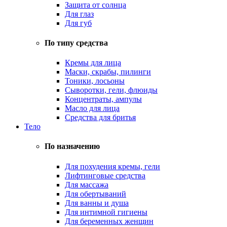
Защита от солнца
Для глаз
Для губ
По типу средства
Кремы для лица
Маски, скрабы, пилинги
Тоники, лосьоны
Сыворотки, гели, флюиды
Концентраты, ампулы
Масло для лица
Средства для бритья
Тело
По назначению
Для похудения кремы, гели
Лифтинговые средства
Для массажа
Для обертываний
Для ванны и душа
Для интимной гигиены
Для беременных женщин