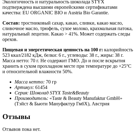
Экологичность и натуральность шоколада STYX
подтверждена высшими европейскими сертификатами
качества: EU ORGANIC BIO и Austria Bio Garantie.
Состав:
тростниковый сахар, какао, сливки, какао масло,
сливочное масло, трюфель, сухое молоко, крахмальная патока,
натуральный лецитин. Какао > 41%. Может содержать следы
орехов.
Пищевая и энергетическая ценность на 100 г:
калорийность
523 ккал/2182 кДж, белки: 6 г., углеводы: 38 г., жиры: 38 г.
Масса нетто: 70 г. Не содержит ГМО. До и после вскрытия
хранить в сухом прохладном месте при температуре до +25°C
и относительной влажности 50%.
Масса нетто:
70 гр
Артикул:
61454
Cерия: Шоколад STYX Taste&Beauty
Производитель:
«Taste & Beauty Manufaktur GmbH»
(Тэйст & Бьюти Мануфактур ГмбХ), Австрия
Отзывы
Отзывов пока нет.