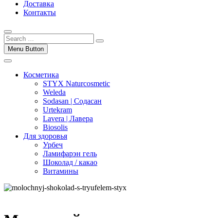
Доставка
Контакты
Menu Button
Косметика
STYX Naturcosmetic
Weleda
Sodasan | Содасан
Urtekram
Lavera | Лавера
Biosolis
Для здоровья
Урбеч
Ламифарэн гель
Шоколад / какао
Витамины