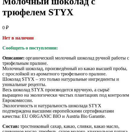
Молочный шоколад с
трюфелем STYX
0
₽
Нет в наличии
Сообщить о поступлении:
Описание:
органический молочный шоколад ручной работы с
трюфельным пралине.
Молочный шоколад, произведённый из какао высшей пробы,
с прослойкой из ароматного трюфельного пралине.
Шоколад STYX – это только натуральные ингредиенты и
уникальные рецепты.
Весь шоколад STYX производится вручную, а сырьё
выращено на экологически чистых плантациях под контролем
Еврокомиссии.
Экологичность и натуральность шоколада STYX
подтверждена высшими европейскими сертификатами
качества: EU ORGANIC BIO и Austria Bio Garantie.
Состав:
тростниковый сахар, какао, сливки, какао масло,
сливочное масло, трюфель, сухое молоко, крахмальная патока,