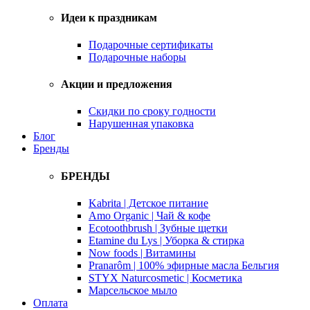
Идеи к праздникам
Подарочные сертификаты
Подарочные наборы
Акции и предложения
Скидки по сроку годности
Нарушенная упаковка
Блог
Бренды
БРЕНДЫ
Kabrita | Детское питание
Amo Organic | Чай & кофе
Ecotoothbrush | Зубные щетки
Etamine du Lys | Уборка & стирка
Now foods | Витамины
Pranarôm | 100% эфирные масла Бельгия
STYX Naturcosmetic | Косметика
Марсельское мыло
Оплата