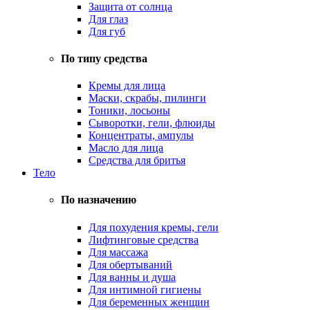
Защита от солнца
Для глаз
Для губ
По типу средства
Кремы для лица
Маски, скрабы, пилинги
Тоники, лосьоны
Сыворотки, гели, флюиды
Концентраты, ампулы
Масло для лица
Средства для бритья
Тело
По назначению
Для похудения кремы, гели
Лифтинговые средства
Для массажа
Для обертываний
Для ванны и душа
Для интимной гигиены
Для беременных женщин