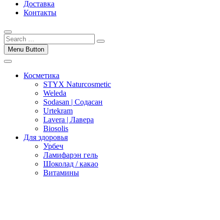
Доставка
Контакты
Menu Button
Косметика
STYX Naturcosmetic
Weleda
Sodasan | Содасан
Urtekram
Lavera | Лавера
Biosolis
Для здоровья
Урбеч
Ламифарэн гель
Шоколад / какао
Витамины