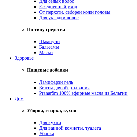
Для седых волос
Ежедневный уход
От перхоти, себореи кожи головы
Для укладки волос
По типу средства
Шампуни
Бальзамы
Маски
Здоровье
Пищевые добавки
Ламифарэн гель
Бинты для обертывания
Pranarôm 100% эфирные масла из Бельгии
Дом
Уборка, стирка, кухня
Для кухни
Для ванной комнаты, туалета
Уборка