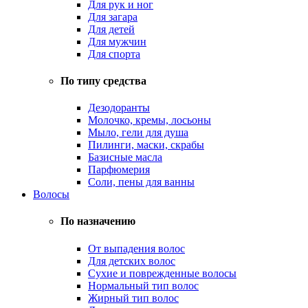
Для рук и ног
Для загара
Для детей
Для мужчин
Для спорта
По типу средства
Дезодоранты
Молочко, кремы, лосьоны
Мыло, гели для душа
Пилинги, маски, скрабы
Базисные масла
Парфюмерия
Соли, пены для ванны
Волосы
По назначению
От выпадения волос
Для детских волос
Сухие и поврежденные волосы
Нормальный тип волос
Жирный тип волос