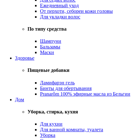
Ежедневный уход
От перхоти, себореи кожи головы
Для укладки волос
По типу средства
Шампуни
Бальзамы
Маски
Здоровье
Пищевые добавки
Ламифарэн гель
Бинты для обертывания
Pranarôm 100% эфирные масла из Бельгии
Дом
Уборка, стирка, кухня
Для кухни
Для ванной комнаты, туалета
Уборка