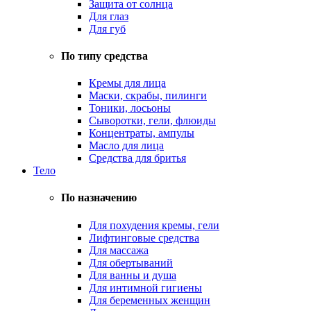
Защита от солнца
Для глаз
Для губ
По типу средства
Кремы для лица
Маски, скрабы, пилинги
Тоники, лосьоны
Сыворотки, гели, флюиды
Концентраты, ампулы
Масло для лица
Средства для бритья
Тело
По назначению
Для похудения кремы, гели
Лифтинговые средства
Для массажа
Для обертываний
Для ванны и душа
Для интимной гигиены
Для беременных женщин