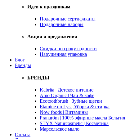
Идеи к праздникам
Подарочные сертификаты
Подарочные наборы
Акции и предложения
Скидки по сроку годности
Нарушенная упаковка
Блог
Бренды
БРЕНДЫ
Kabrita | Детское питание
Amo Organic | Чай & кофе
Ecotoothbrush | Зубные щетки
Etamine du Lys | Уборка & стирка
Now foods | Витамины
Pranarôm | 100% эфирные масла Бельгия
STYX Naturcosmetic | Косметика
Марсельское мыло
Оплата