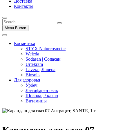
Доставка
Контакты
Menu Button
Косметика
STYX Naturcosmetic
Weleda
Sodasan | Содасан
Urtekram
Lavera | Лавера
Biosolis
Для здоровья
Урбеч
Ламифарэн гель
Шоколад / какао
Витамины