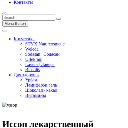
Контакты
Menu Button
Косметика
STYX Naturcosmetic
Weleda
Sodasan | Содасан
Urtekram
Lavera | Лавера
Biosolis
Для здоровья
Урбеч
Ламифарэн гель
Шоколад / какао
Витамины
Иссоп лекарственный