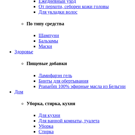
Ежедневный уход
От перхоти, себореи кожи головы
Для укладки волос
По типу средства
Шампуни
Бальзамы
Маски
Здоровье
Пищевые добавки
Ламифарэн гель
Бинты для обертывания
Pranarôm 100% эфирные масла из Бельгии
Дом
Уборка, стирка, кухня
Для кухни
Для ванной комнаты, туалета
Уборка
Стирка