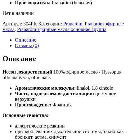
Производитель:
Pranarôm (Бельгия)
Нет в наличии
Артикул:
304PR
Категории:
Pranarôm
,
Pranarôm эфирные
масла
,
Pranarôm эфирные масла основная группа
Описание
Отзывы (0)
Описание
Иссоп лекарственный
100% эфирное масло / Hyssopus
officinalis var, officinalis
Ароматические молекулы:
linalol, 1,8 cinéole
Часть, подвергаемая дистилляции:
цветущие
верхушки
Происхождение:
Франция
Основные свойства:
аллергические реакции
при заболеваниях дыхательной системы, таких как
бронхит, астма, синусит