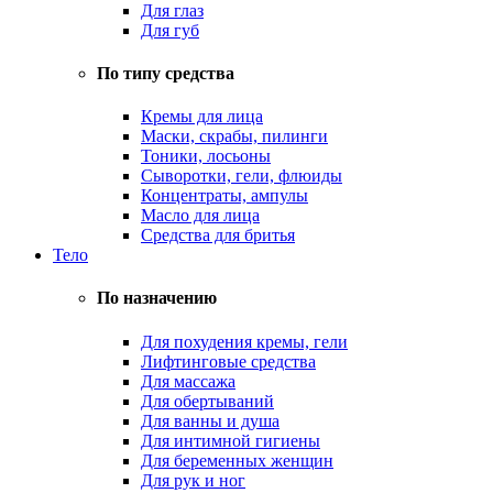
Для глаз
Для губ
По типу средства
Кремы для лица
Маски, скрабы, пилинги
Тоники, лосьоны
Сыворотки, гели, флюиды
Концентраты, ампулы
Масло для лица
Средства для бритья
Тело
По назначению
Для похудения кремы, гели
Лифтинговые средства
Для массажа
Для обертываний
Для ванны и душа
Для интимной гигиены
Для беременных женщин
Для рук и ног