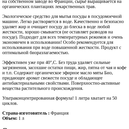
на собственном заводе во Франции, сырьё выращивается на
органических плантациях лекарственных трав.
Экологическое средство для мытья посуды в посудомоечной
машине. Легко растворяется в воде. Качественно и безопасно
удаляет жир и очищает посуду до блеска в воде любой
жесткости, хорошо смывается (не оставляет разводов на
посуде). Подходит для всех температурных режимов и очень
экономичен в использовании! Особо рекомендуется для
использования при воде повышенной жесткости. Продукт с
оптимальной биоразлагаемостью.
Эффективен уже при 40°,C. Без труда удаляет сильные
загрязнения, засохшие остатки пищи, жир, пятна от чая и кофе
и т.п. Содержит органическое эфирное масло мяты Био,
придающее аромат свежести посуде и обладающее
антибактериальными свойствами. Поверхностно-активные
вещества растительного происхождения.
Ультраконцентрированная формула! 1 литра хватает на 50
циклов.
Страна-изготовитель :
Франция
Объем:
1 л