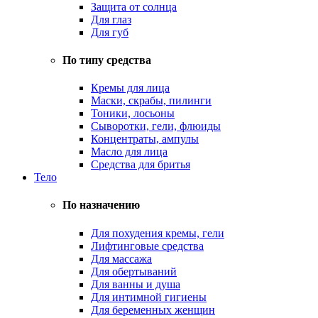
Защита от солнца
Для глаз
Для губ
По типу средства
Кремы для лица
Маски, скрабы, пилинги
Тоники, лосьоны
Сыворотки, гели, флюиды
Концентраты, ампулы
Масло для лица
Средства для бритья
Тело
По назначению
Для похудения кремы, гели
Лифтинговые средства
Для массажа
Для обертываний
Для ванны и душа
Для интимной гигиены
Для беременных женщин