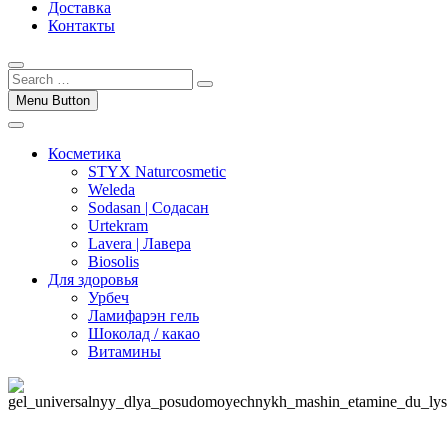
Доставка
Контакты
Menu Button
Косметика
STYX Naturcosmetic
Weleda
Sodasan | Содасан
Urtekram
Lavera | Лавера
Biosolis
Для здоровья
Урбеч
Ламифарэн гель
Шоколад / какао
Витамины