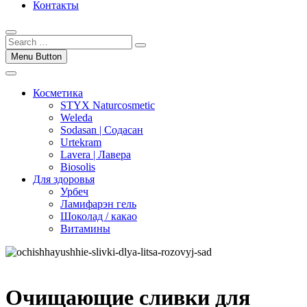
Контакты
Menu Button
Косметика
STYX Naturcosmetic
Weleda
Sodasan | Содасан
Urtekram
Lavera | Лавера
Biosolis
Для здоровья
Урбеч
Ламифарэн гель
Шоколад / какао
Витамины
Очищающие сливки для