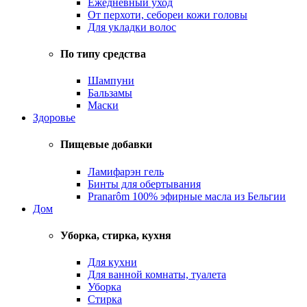
Ежедневный уход
От перхоти, себореи кожи головы
Для укладки волос
По типу средства
Шампуни
Бальзамы
Маски
Здоровье
Пищевые добавки
Ламифарэн гель
Бинты для обертывания
Pranarôm 100% эфирные масла из Бельгии
Дом
Уборка, стирка, кухня
Для кухни
Для ванной комнаты, туалета
Уборка
Стирка