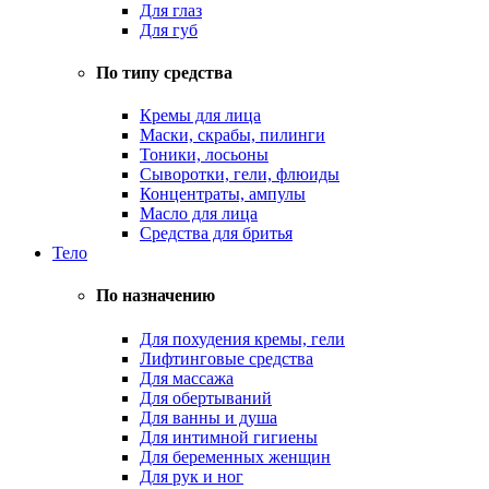
Для глаз
Для губ
По типу средства
Кремы для лица
Маски, скрабы, пилинги
Тоники, лосьоны
Сыворотки, гели, флюиды
Концентраты, ампулы
Масло для лица
Средства для бритья
Тело
По назначению
Для похудения кремы, гели
Лифтинговые средства
Для массажа
Для обертываний
Для ванны и душа
Для интимной гигиены
Для беременных женщин
Для рук и ног