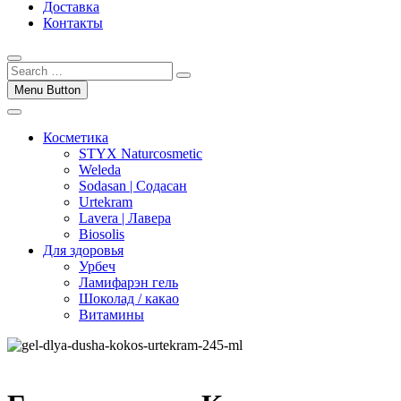
Доставка
Контакты
Menu Button
Косметика
STYX Naturcosmetic
Weleda
Sodasan | Содасан
Urtekram
Lavera | Лавера
Biosolis
Для здоровья
Урбеч
Ламифарэн гель
Шоколад / какао
Витамины