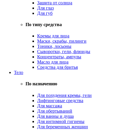
Защита от солнца
Для глаз
Для губ
По типу средства
Кремы для лица
Маски, скрабы, пилинги
Тоники, лосьоны
Сыворотки, гели, флюиды
Концентраты, ампулы
Масло для лица
Средства для бритья
Тело
По назначению
Для похудения кремы, гели
Лифтинговые средства
Для массажа
Для обертываний
Для ванны и душа
Для интимной гигиены
Для беременных женщин