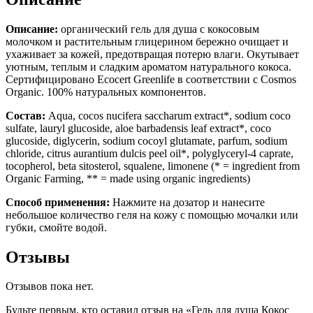
Описание:
органический гель для душа с кокосовым
молочком и растительным глицерином бережно очищает и
ухаживает за кожей, предотвращая потерю влаги. Окутывает
уютным, теплым и сладким ароматом натурального кокоса.
Сертифицировано Ecocert Greenlife в соответствии с Cosmos
Organic. 100% натуральных компонентов.
Состав:
Aqua, cocos nucifera saccharum extract*, sodium coco
sulfate, lauryl glucoside, aloe barbadensis leaf extract*, coco
glucoside, diglycerin, sodium cocoyl glutamate, parfum, sodium
chloride, citrus aurantium dulcis peel oil*, polyglyceryl-4 caprate,
tocopherol, beta sitosterol, squalene, limonene (* = ingredient from
Organic Farming, ** = made using organic ingredients)
Способ применения:
Нажмите на дозатор и нанесите
небольшое количество геля на кожу с помощью мочалки или
губки, смойте водой.
Отзывы
Отзывов пока нет.
Будьте первым, кто оставил отзыв на «Гель для душа Кокос