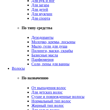
Для рук и ног
Для загара
Для детей
Для мужчин
Для спорта
По типу средства
Дезодоранты
Молочко, кремы, лосьоны
Мыло, гели для душа
Пилинги, маски, скрабы
Базисные масла
Парфюмерия
Соли, пены для ванны
Волосы
По назначению
От выпадения волос
Для детских волос
Сухие и поврежденные волосы
Нормальный тип волос
Жирный тип волос
Для седых волос