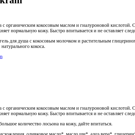
ekram
а с органическим кокосовым маслом и гиалуроновой кислотой. 
жняет нормальную кожу. Быстро впитывается и не оставляет след
гель для душа с кокосовым молочком и растительным глицерино
натурального кокоса.
am
а с органическим кокосовым маслом и гиалуроновой кислотой. 
жняет нормальную кожу. Быстро впитывается и не оставляет след
льшое количество лосьона на кожу, дайте впитаться.
исхождения, оливковое масло*, масло ши*, алоэ вера*, глицерин