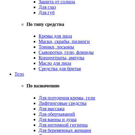
Защита от солнца
Для глаз
Для губ
По типу средства
Кремы для лица
Маски, скрабы, пилинги
Тоники, лосьоны
Сыворотки, гели, флюиды
Концентраты, ампулы
Масло для лица
Средства для бритья
Тело
По назначению
Для похудения кремы, гели
Лифтинговые средства
Для массажа
Для обертываний
Для ванны и душа
Для интимной гигиены
Для беременных женщин