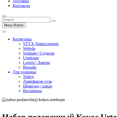
Доставка
Контакты
Menu Button
Косметика
STYX Naturcosmetic
Weleda
Sodasan | Содасан
Urtekram
Lavera | Лавера
Biosolis
Для здоровья
Урбеч
Ламифарэн гель
Шоколад / какао
Витамины