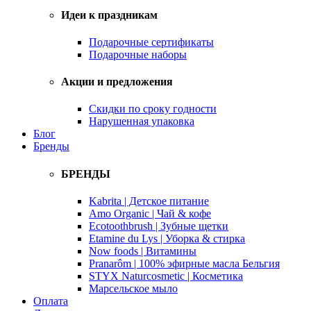
Идеи к праздникам
Подарочные сертификаты
Подарочные наборы
Акции и предложения
Скидки по сроку годности
Нарушенная упаковка
Блог
Бренды
БРЕНДЫ
Kabrita | Детское питание
Amo Organic | Чай & кофе
Ecotoothbrush | Зубные щетки
Etamine du Lys | Уборка & стирка
Now foods | Витамины
Pranarôm | 100% эфирные масла Бельгия
STYX Naturcosmetic | Косметика
Марсельское мыло
Оплата