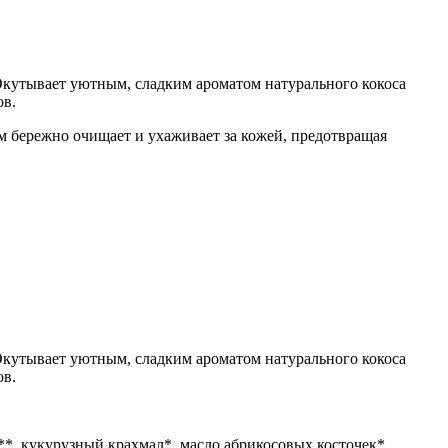
Окутывает уютным, сладким ароматом натурального кокоса
ов.
м бережно очищает и ухаживает за кожей, предотвращая
Окутывает уютным, сладким ароматом натурального кокоса
ов.
**, кукурузный крахмал*, масло абрикосовых косточек*,