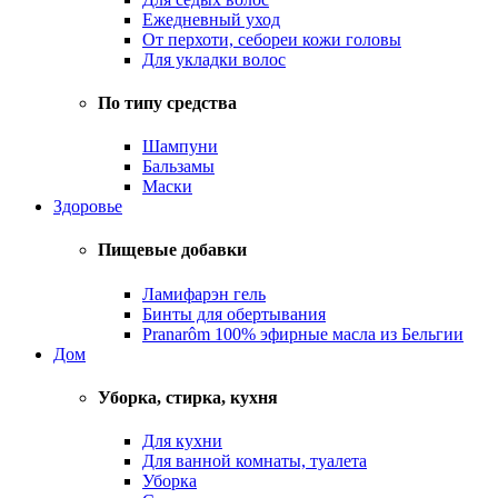
Ежедневный уход
От перхоти, себореи кожи головы
Для укладки волос
По типу средства
Шампуни
Бальзамы
Маски
Здоровье
Пищевые добавки
Ламифарэн гель
Бинты для обертывания
Pranarôm 100% эфирные масла из Бельгии
Дом
Уборка, стирка, кухня
Для кухни
Для ванной комнаты, туалета
Уборка