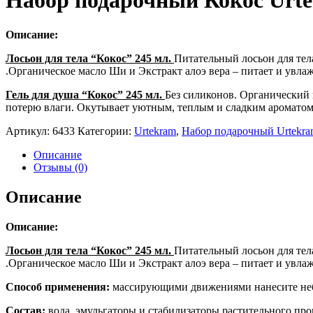
Набор подарочный Кокос Urt
Описание:
Лосьон для тела “Кокос” 245 мл.
Питательный лосьон для тел
.Органическое масло Ши и Экстракт алоэ вера – питает и увла
Гель для душа “Кокос” 245 мл.
Без силиконов. Органический 
потерю влаги. Окутывает уютным, теплым и сладким ароматом 
Артикул:
6433
Категории:
Urtekram
,
Набор подарочный Urtekr
Описание
Отзывы (0)
Описание
Описание:
Лосьон для тела “Кокос” 245 мл.
Питательный лосьон для тел
.Органическое масло Ши и Экстракт алоэ вера – питает и увла
Способ применения:
массирующими движениями нанесите небо
Состав:
вода, эмульгаторы и стабилизаторы растительного про