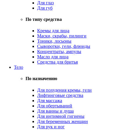
Для глаз
Для губ
По типу средства
Кремы для лица
Маски, скрабы, пилинги
Тоники, лосьоны
Сыворотки, гели, флюиды
Концентраты, ампулы
Масло для лица
Средства для бритья
Тело
По назначению
Для похудения кремы, гели
Лифтинговые средства
Для массажа
Для обертываний
Для ванны и душа
Для интимной гигиены
Для беременных женщин
Для рук и ног