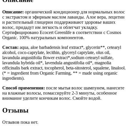
Описание:
органический кондиционер для нормальных волос
с экстрактом и эфирным маслом лаванды. Алое вера, лецитин
и растительный глицерин поддерживают здоровье ваших
волос, придадут им легкость и облегчат укладку.
Сертифицировано Ecocert Greenlife в соответствии с Cosmos
Organic. 100% натуральных компонентов.
Состав:
aqua, aloe barbadensis leaf extract*, glycerin**, cetearyl
alcohol, coco-caprylate, lecithin, glyceryl caprylate, olus oil,
lavandula angustifolia flower extract*,sodium cetearyl sulfate,
lavandula hybrida oil*, lavendula angustifolia oil*, magnolia
officinalis bark extract, tocopherol, beta-sitosterol, squalene, linalool.
(* = ingredient from Organic Farming, ** = made using organic
ingredients).
Способ применения:
после мытья волос шампунем, нанесите
на влажные волосы, помассируйте 2-3 минуты, особенное
внимание уделите кончикам волос. Смойте водой.
Отзывы
Отзывов пока нет.