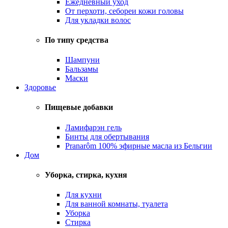
Ежедневный уход
От перхоти, себореи кожи головы
Для укладки волос
По типу средства
Шампуни
Бальзамы
Маски
Здоровье
Пищевые добавки
Ламифарэн гель
Бинты для обертывания
Pranarôm 100% эфирные масла из Бельгии
Дом
Уборка, стирка, кухня
Для кухни
Для ванной комнаты, туалета
Уборка
Стирка