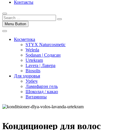
Контакты
Menu Button
Косметика
STYX Naturcosmetic
Weleda
Sodasan | Содасан
Urtekram
Lavera | Лавера
Biosolis
Для здоровья
Урбеч
Ламифарэн гель
Шоколад / какао
Витамины
Кондиционер для волос