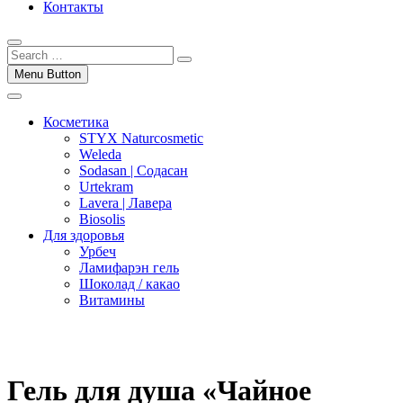
Контакты
Menu Button
Косметика
STYX Naturcosmetic
Weleda
Sodasan | Содасан
Urtekram
Lavera | Лавера
Biosolis
Для здоровья
Урбеч
Ламифарэн гель
Шоколад / какао
Витамины
Гель для душа «Чайное