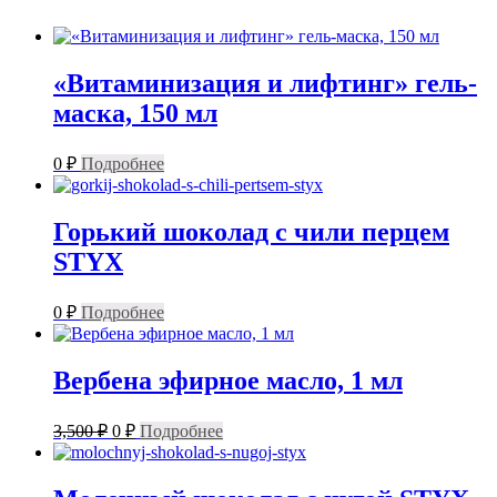
«Витаминизация и лифтинг» гель-
маска, 150 мл
0
₽
Подробнее
Горький шоколад с чили перцем
STYX
0
₽
Подробнее
Вербена эфирное масло, 1 мл
Первоначальная
Текущая
3,500
₽
0
₽
Подробнее
цена
цена:
составляла
0 ₽.
3,500 ₽.