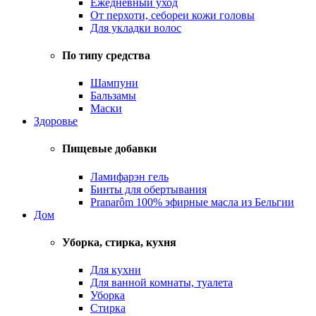
Ежедневный уход
От перхоти, себореи кожи головы
Для укладки волос
По типу средства
Шампуни
Бальзамы
Маски
Здоровье
Пищевые добавки
Ламифарэн гель
Бинты для обертывания
Pranarôm 100% эфирные масла из Бельгии
Дом
Уборка, стирка, кухня
Для кухни
Для ванной комнаты, туалета
Уборка
Стирка