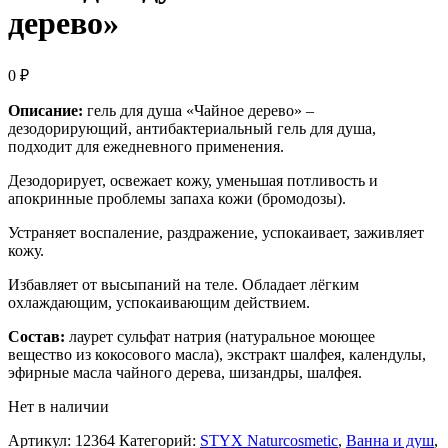
дерево»
0
₽
Описание:
гель для душа «Чайное дерево» –
дезодорирующий, антибактериальный гель для душа,
подходит для ежедневного применения.
Дезодорирует, освежает кожу, уменьшая потливость и
апокринные проблемы запаха кожи (бромодозы).
Устраняет воспаление, раздражение, успокаивает, заживляет
кожу.
Избавляет от высыпаний на теле. Обладает лёгким
охлаждающим, успокаивающим действием.
Состав:
лаурет сульфат натрия (натуральное моющее
вещество из кокосового масла), экстракт шалфея, календулы,
эфирные масла чайного дерева, шизандры, шалфея.
Нет в наличии
Артикул:
12364
Категорий:
STYX Naturcosmetic
,
Ванна и душ
,