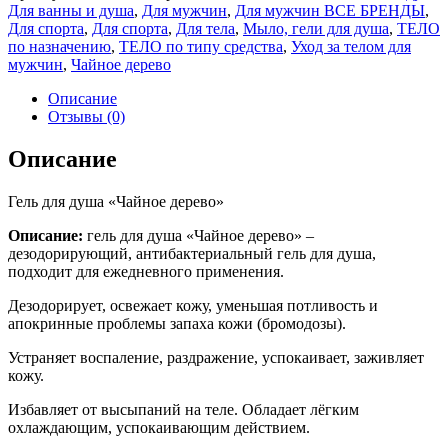
Для ванны и душа
,
Для мужчин
,
Для мужчин ВСЕ БРЕНДЫ
,
Для спорта
,
Для спорта
,
Для тела
,
Мыло, гели для душа
,
ТЕЛО
по назначению
,
ТЕЛО по типу средства
,
Уход за телом для
мужчин
,
Чайное дерево
Описание
Отзывы (0)
Описание
Гель для душа «Чайное дерево»
Описание:
гель для душа «Чайное дерево» –
дезодорирующий, антибактериальный гель для душа,
подходит для ежедневного применения.
Дезодорирует, освежает кожу, уменьшая потливость и
апокринные проблемы запаха кожи (бромодозы).
Устраняет воспаление, раздражение, успокаивает, заживляет
кожу.
Избавляет от высыпаний на теле. Обладает лёгким
охлаждающим, успокаивающим действием.