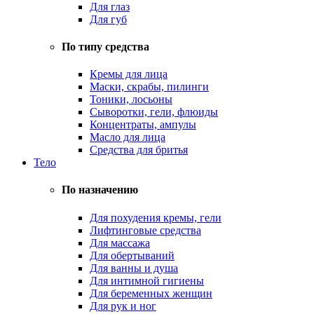
Для глаз
Для губ
По типу средства
Кремы для лица
Маски, скрабы, пилинги
Тоники, лосьоны
Сыворотки, гели, флюиды
Концентраты, ампулы
Масло для лица
Средства для бритья
Тело
По назначению
Для похудения кремы, гели
Лифтинговые средства
Для массажа
Для обертываний
Для ванны и душа
Для интимной гигиены
Для беременных женщин
Для рук и ног