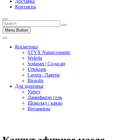
Доставка
Контакты
Menu Button
Косметика
STYX Naturcosmetic
Weleda
Sodasan | Содасан
Urtekram
Lavera | Лавера
Biosolis
Для здоровья
Урбеч
Ламифарэн гель
Шоколад / какао
Витамины