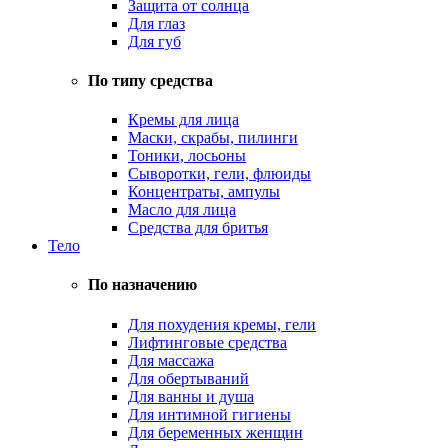
Защита от солнца
Для глаз
Для губ
По типу средства
Кремы для лица
Маски, скрабы, пилинги
Тоники, лосьоны
Сыворотки, гели, флюиды
Концентраты, ампулы
Масло для лица
Средства для бритья
Тело
По назначению
Для похудения кремы, гели
Лифтинговые средства
Для массажа
Для обертываний
Для ванны и душа
Для интимной гигиены
Для беременных женщин