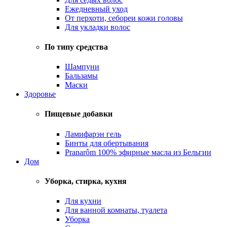
Ежедневный уход
От перхоти, себореи кожи головы
Для укладки волос
По типу средства
Шампуни
Бальзамы
Маски
Здоровье
Пищевые добавки
Ламифарэн гель
Бинты для обертывания
Pranarôm 100% эфирные масла из Бельгии
Дом
Уборка, стирка, кухня
Для кухни
Для ванной комнаты, туалета
Уборка