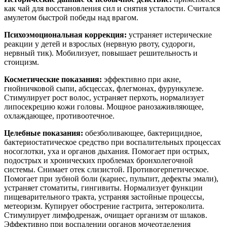
как чай для восстановления сил и снятия усталости. Считался
амулетом быстрой победы над врагом.
Психоэмоциональная коррекция:
устраняет истерические
реакции у детей и взрослых (нервную рвоту, судороги,
нервный тик). Мобилизует, повышает решительность и
стоицизм.
Косметические показания:
эффективно при акне,
гнойничковой сыпи, абсцессах, флегмонах, фурункулезе.
Стимулирует рост волос, устраняет перхоть, нормализует
липосекрецию кожи головы. Мощное ранозаживляющее,
охлаждающее, противоотечное.
Целебные показания:
обезболивающее, бактерицидное,
бактериостатическое средство при воспалительных процессах
носоглотки, уха и органов дыхания. Помогает при острых,
подострых и хронических проблемах бронхолегочной
системы. Снимает отек слизистой. Противогерпетическое.
Помогает при зубной боли (кариес, пульпит, дефекты эмали),
устраняет стоматиты, гингивиты. Нормализует функции
пищеварительного тракта, устраняя застойные процессы,
метеоризм. Купирует обострение гастрита, энтероколита.
Стимулирует лимфодренаж, очищает организм от шлаков.
Эффективно при воспалении органов мочеотделения