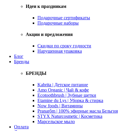
Идеи к праздникам
Подарочные сертификаты
Подарочные наборы
Акции и предложения
Скидки по сроку годности
Нарушенная упаковка
Блог
Бренды
БРЕНДЫ
Kabrita | Детское питание
Amo Organic | Чай & кофе
Ecotoothbrush | Зубные щетки
Etamine du Lys | Уборка & стирка
Now foods | Витамины
Pranarôm | 100% эфирные масла Бельгия
STYX Naturcosmetic | Косметика
Марсельское мыло
Оплата