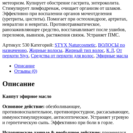
метеоризм. Купирует обострение гастрита, энтероколита.
Стимулирует лимфодренаж, очищает организм от шлаков.
Эффективно при воспалении органов мочеотделения
(уретриты, циститы). Помогает при остеохондрозе, артритах,
невралгии и невритах. Противотравматическое,
ранозаживляющее средство, восстанавливает после ушибов,
переломов, вывихов, растяжения связок. Устраняет ПМС.
Артикул:
530
Категорий:
STYX Naturcosmetic
,
ВОЛОСЫ по
назначению
,
Жирные волосы
,
Жирный тип волос
,
К Л
,
От
перхоти Styx
,
Средства от перхоти для волос
,
Эфирные масла
Описание
Отзывы (0)
Описание
Каяпут эфирное масло
Основное действие:
обезболивающее,
противовоспалительное, противопростудное, рассасывающее,
иммуностимулирующее, антисептическое. Устраняет угревую
и герпетическую сыпь. Эффективно при боли в горле.
Исторические данные & необычное действие
:
применялся