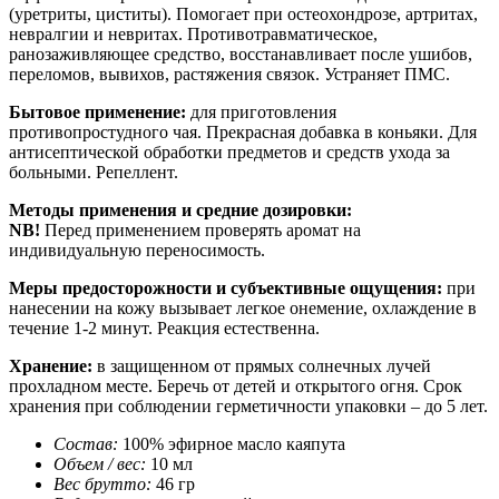
(уретриты, циститы). Помогает при остеохондрозе, артритах,
невралгии и невритах. Противотравматическое,
ранозаживляющее средство, восстанавливает после ушибов,
переломов, вывихов, растяжения связок. Устраняет ПМС.
Бытовое применение:
для приготовления
противопростудного чая. Прекрасная добавка в коньяки. Для
антисептической обработки предметов и средств ухода за
больными. Репеллент.
Методы применения и средние дозировки:
NB!
Перед применением проверять аромат на
индивидуальную переносимость.
Меры предосторожности и субъективные ощущения:
при
нанесении на кожу вызывает легкое онемение, охлаждение в
течение 1-2 минут. Реакция естественна.
Хранение:
в защищенном от прямых солнечных лучей
прохладном месте. Беречь от детей и открытого огня. Срок
хранения при соблюдении герметичности упаковки – до 5 лет.
Состав:
100% эфирное масло каяпута
Объем / вес:
10 мл
Вес брутто:
46 гр