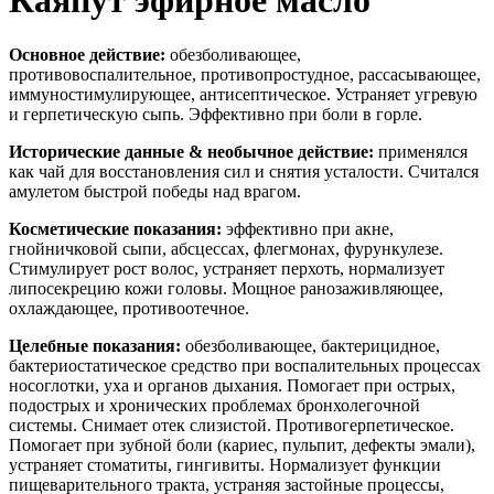
Каяпут эфирное масло
Основное действие:
обезболивающее,
противовоспалительное, противопростудное, рассасывающее,
иммуностимулирующее, антисептическое. Устраняет угревую
и герпетическую сыпь. Эффективно при боли в горле.
Исторические данные & необычное действие
:
применялся
как чай для восстановления сил и снятия усталости. Считался
амулетом быстрой победы над врагом.
Косметические показания:
эффективно при акне,
гнойничковой сыпи, абсцессах, флегмонах, фурункулезе.
Стимулирует рост волос, устраняет перхоть, нормализует
липосекрецию кожи головы. Мощное ранозаживляющее,
охлаждающее, противоотечное.
Целебные показания:
обезболивающее, бактерицидное,
бактериостатическое средство при воспалительных процессах
носоглотки, уха и органов дыхания. Помогает при острых,
подострых и хронических проблемах бронхолегочной
системы. Снимает отек слизистой. Противогерпетическое.
Помогает при зубной боли (кариес, пульпит, дефекты эмали),
устраняет стоматиты, гингивиты. Нормализует функции
пищеварительного тракта, устраняя застойные процессы,