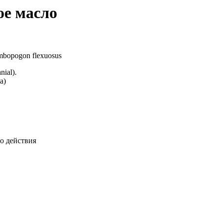
ое масло
bopogon flexuosus
nial).
а)
о действия