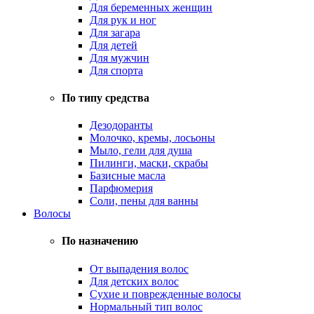
Для беременных женщин
Для рук и ног
Для загара
Для детей
Для мужчин
Для спорта
По типу средства
Дезодоранты
Молочко, кремы, лосьоны
Мыло, гели для душа
Пилинги, маски, скрабы
Базисные масла
Парфюмерия
Соли, пены для ванны
Волосы
По назначению
От выпадения волос
Для детских волос
Сухие и поврежденные волосы
Нормальный тип волос