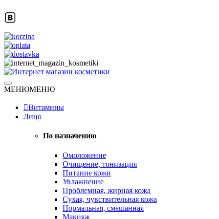
Skip
to
content
Натуральная косметика
МЕНЮ
МЕНЮ
Интернет магазин косметики
Витамины
Лицо
По назначению
Омоложение
Очищение, тонизация
Питание кожи
Увлажнение
Проблемная, жирная кожа
Сухая, чувствительная кожа
Нормальная, смешанная
Макияж