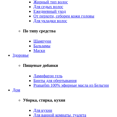
Жирный тип волос
Для седых волос
Ежедневный уход
От перхоти, себореи кожи головы
Для укладки волос
По типу средства
Шампуни
Бальзамы
Маски
Здоровье
Пищевые добавки
Ламифарэн гель
Бинты для обертывания
Pranarôm 100% эфирные масла из Бельгии
Дом
Уборка, стирка, кухня
Для кухни
Для ванной комнаты, туалета