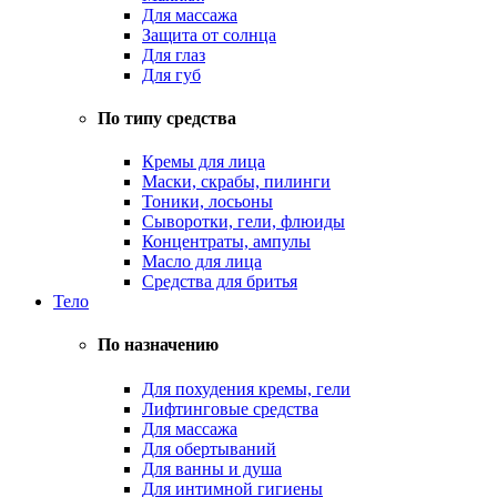
Для массажа
Защита от солнца
Для глаз
Для губ
По типу средства
Кремы для лица
Маски, скрабы, пилинги
Тоники, лосьоны
Сыворотки, гели, флюиды
Концентраты, ампулы
Масло для лица
Средства для бритья
Тело
По назначению
Для похудения кремы, гели
Лифтинговые средства
Для массажа
Для обертываний
Для ванны и душа
Для интимной гигиены