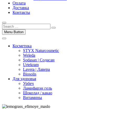
Оплата
Доставка
Контакты
Menu Button
Косметика
STYX Naturcosmetic
Weleda
Sodasan | Содасан
Urtekram
Lavera | Лавера
Biosolis
Для здоровья
Урбеч
Ламифарэн гель
Шоколад / какао
Витамины