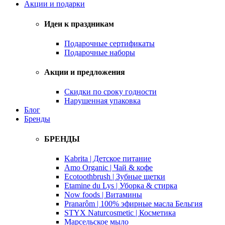
Акции и подарки
Идеи к праздникам
Подарочные сертификаты
Подарочные наборы
Акции и предложения
Скидки по сроку годности
Нарушенная упаковка
Блог
Бренды
БРЕНДЫ
Kabrita | Детское питание
Amo Organic | Чай & кофе
Ecotoothbrush | Зубные щетки
Etamine du Lys | Уборка & стирка
Now foods | Витамины
Pranarôm | 100% эфирные масла Бельгия
STYX Naturcosmetic | Косметика
Марсельское мыло