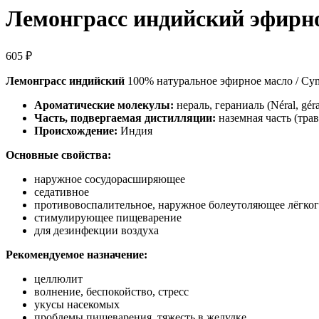
Лемонграсс индийский эфирн
605
₽
Лемонграсс индийский
100% натуральное эфирное масло / Cym
Ароматические молекулы:
нераль, гераниаль (Néral, géra
Часть, подвергаемая дистилляции:
наземная часть (трав
Происхождение:
Индия
Основные свойства:
наружное сосудорасширяющее
седативное
противовоспалительное, наружное болеутоляющее лёгког
стимулирующее пищеварение
для дезинфекции воздуха
Рекомендуемое назначение:
целлюлит
волнение, беспокойство, стресс
укусы насекомых
проблемы пищеварения, тяжесть в желудке