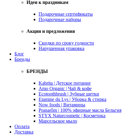
Идеи к праздникам
Подарочные сертификаты
Подарочные наборы
Акции и предложения
Скидки по сроку годности
Нарушенная упаковка
Блог
Бренды
БРЕНДЫ
Kabrita | Детское питание
Amo Organic | Чай & кофе
Ecotoothbrush | Зубные щетки
Etamine du Lys | Уборка & стирка
Now foods | Витамины
Pranarôm | 100% эфирные масла Бельгия
STYX Naturcosmetic | Косметика
Марсельское мыло
Оплата
Доставка