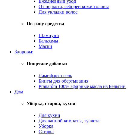
Ежедневный уход
От перхоти, себореи кожи головы
Для укладки волос
По типу средства
Шампуни
Бальзамы
Маски
Здоровье
Пищевые добавки
Ламифарэн гель
Бинты для обертывания
Pranarôm 100% эфирные масла из Бельгии
Дом
Уборка, стирка, кухня
Для кухни
Для ванной комнаты, туалета
Уборка
Стирка