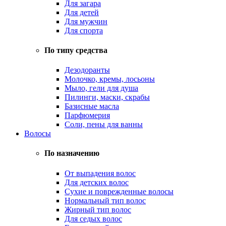
Для загара
Для детей
Для мужчин
Для спорта
По типу средства
Дезодоранты
Молочко, кремы, лосьоны
Мыло, гели для душа
Пилинги, маски, скрабы
Базисные масла
Парфюмерия
Соли, пены для ванны
Волосы
По назначению
От выпадения волос
Для детских волос
Сухие и поврежденные волосы
Нормальный тип волос
Жирный тип волос
Для седых волос