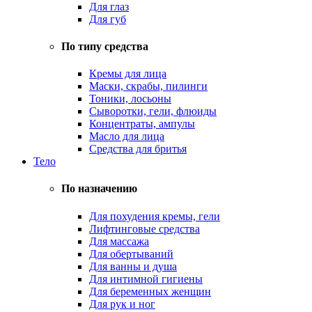
Для глаз
Для губ
По типу средства
Кремы для лица
Маски, скрабы, пилинги
Тоники, лосьоны
Сыворотки, гели, флюиды
Концентраты, ампулы
Масло для лица
Средства для бритья
Тело
По назначению
Для похудения кремы, гели
Лифтинговые средства
Для массажа
Для обертываний
Для ванны и душа
Для интимной гигиены
Для беременных женщин
Для рук и ног