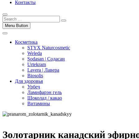
Контакты
Menu Button
Косметика
STYX Naturcosmetic
Weleda
Sodasan | Содасан
Urtekram
Lavera | Лавера
Biosolis
Для здоровья
Урбеч
Ламифарэн гель
Шоколад / какао
Витамины
Золотарник канадский эфирно