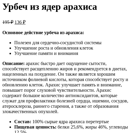
Урбеч из ядер арахиса
Первоначальная
Текущая
195
₽
136
₽
цена
цена:
составляла
Основное действие урбеча из арахиса:
136 ₽.
195 ₽.
Полезен для сердечно-сосудистой системы
Улучшение роста и обновления клеток
Улучшение памяти и внимания
Описание:
арахис быстро дает ощущение сытости,
способствует расщеплению жиров и рекомендуется в диетах,
нацеленных на похудение. Он также является хорошим
источником фолиевой кислоты, которая способствует росту и
обновлению клеток. Арахис улучшает память и внимание,
повышает порог слуховой чувствительности. Арахис
содержит большое количество антиоксидантов, которые
служат для профилактики болезней сердца, ишемии, сосудов,
атеросклероза, раннего старения, а также от образования
злокачественных опухолей.
Состав:
100% сырые ядра арахиса перетертые
Пищевая ценность:
белки 25,6%, жиры 46%, углеводы
12,5%.