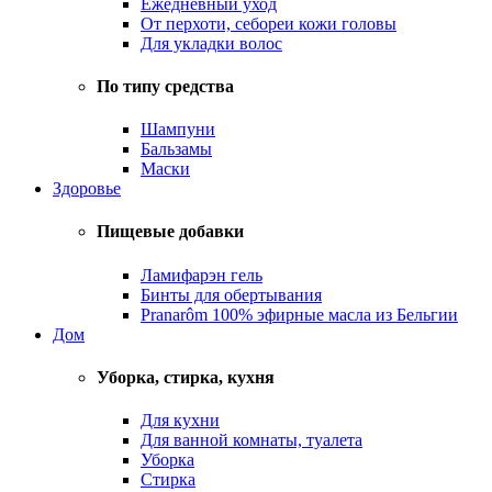
Ежедневный уход
От перхоти, себореи кожи головы
Для укладки волос
По типу средства
Шампуни
Бальзамы
Маски
Здоровье
Пищевые добавки
Ламифарэн гель
Бинты для обертывания
Pranarôm 100% эфирные масла из Бельгии
Дом
Уборка, стирка, кухня
Для кухни
Для ванной комнаты, туалета
Уборка
Стирка