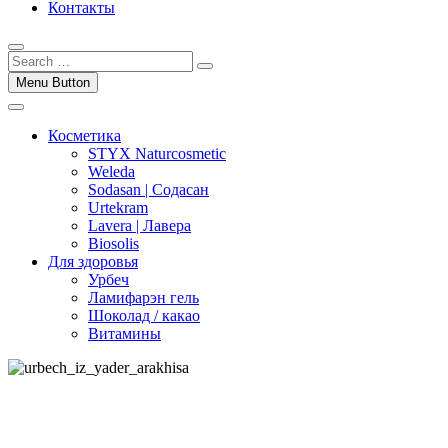
Контакты
Menu Button
Косметика
STYX Naturcosmetic
Weleda
Sodasan | Содасан
Urtekram
Lavera | Лавера
Biosolis
Для здоровья
Урбеч
Ламифарэн гель
Шоколад / какао
Витамины