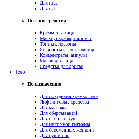
Для глаз
Для губ
По типу средства
Кремы для лица
Маски, скрабы, пилинги
Тоники, лосьоны
Сыворотки, гели, флюиды
Концентраты, ампулы
Масло для лица
Средства для бритья
Тело
По назначению
Для похудения кремы, гели
Лифтинговые средства
Для массажа
Для обертываний
Для ванны и душа
Для интимной гигиены
Для беременных женщин
Для рук и ног