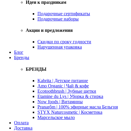
Идеи к праздникам
Подарочные сертификаты
Подарочные наборы
Акции и предложения
Скидки по сроку годности
Нарушенная упаковка
Блог
Бренды
БРЕНДЫ
Kabrita | Детское питание
Amo Organic | Чай & кофе
Ecotoothbrush | Зубные щетки
Etamine du Lys | Уборка & стирка
Now foods | Витамины
Pranarôm | 100% эфирные масла Бельгия
STYX Naturcosmetic | Косметика
Марсельское мыло
Оплата
Доставка