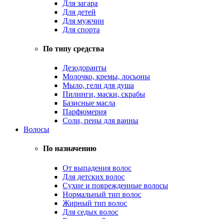
Для загара
Для детей
Для мужчин
Для спорта
По типу средства
Дезодоранты
Молочко, кремы, лосьоны
Мыло, гели для душа
Пилинги, маски, скрабы
Базисные масла
Парфюмерия
Соли, пены для ванны
Волосы
По назначению
От выпадения волос
Для детских волос
Сухие и поврежденные волосы
Нормальный тип волос
Жирный тип волос
Для седых волос