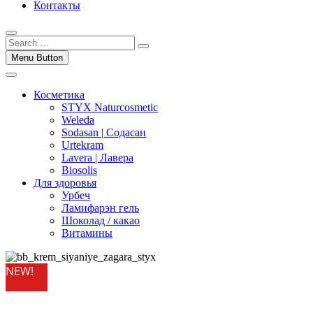
Контакты
Menu Button
Косметика
STYX Naturcosmetic
Weleda
Sodasan | Содасан
Urtekram
Lavera | Лавера
Biosolis
Для здоровья
Урбеч
Ламифарэн гель
Шоколад / какао
Витамины
NEW!