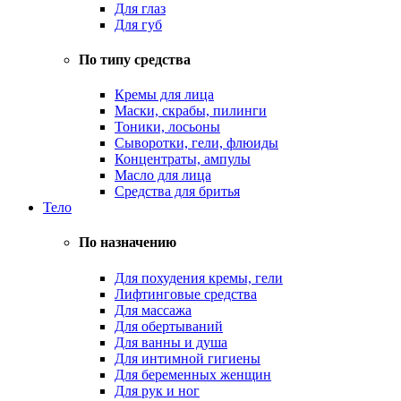
Для глаз
Для губ
По типу средства
Кремы для лица
Маски, скрабы, пилинги
Тоники, лосьоны
Сыворотки, гели, флюиды
Концентраты, ампулы
Масло для лица
Средства для бритья
Тело
По назначению
Для похудения кремы, гели
Лифтинговые средства
Для массажа
Для обертываний
Для ванны и душа
Для интимной гигиены
Для беременных женщин
Для рук и ног