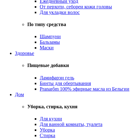
Ежедневный уход
От перхоти, себореи кожи головы
Для укладки волос
По типу средства
Шампуни
Бальзамы
Маски
Здоровье
Пищевые добавки
Ламифарэн гель
Бинты для обертывания
Pranarôm 100% эфирные масла из Бельгии
Дом
Уборка, стирка, кухня
Для кухни
Для ванной комнаты, туалета
Уборка
Стирка