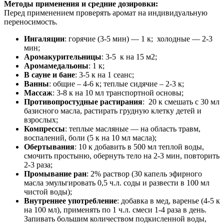
Методы применения и средние дозировки:
Перед применением проверять аромат на индивидуальную
переносимость.
Ингаляции
: горячие (3-5 мин) — 1 к; холодные — 2-3
мин;
Аромакурительницы
: 3-5 к на 15 м2;
Аромамедальоны
: 1 к;
В сауне и бане
: 3-5 к на 1 сеанс;
Ванны
: общие – 4-6 к; теплые сидячие – 2-3 к;
Массаж
: 3-8 к на 10 мл транспортной основы;
Противопростудные растирания
: 20 к смешать с 30 мл
базисного масла, растирать грудную клетку детей и
взрослых;
Компрессы
: теплые масляные — на область травм,
воспалений, боли (5 к на 10 мл масла);
Обертывания
: 10 к добавить в 500 мл теплой воды,
смочить простыню, обернуть тело на 2-3 мин, повторить
2-3 раза;
Промывание ран
: 2% раствор (30 капель эфирного
масла эмульгировать 0,5 ч.л. соды и развести в 100 мл
чистой воды);
Внутреннее употребление
: добавка в мед, варенье (4-5 к
на 100 мл), применять по 1 ч.л. смеси 1-4 раза в день.
Запивать большим количеством подкисленной воды,