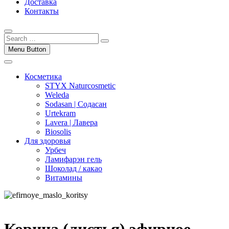
Доставка
Контакты
Menu Button
Косметика
STYX Naturcosmetic
Weleda
Sodasan | Содасан
Urtekram
Lavera | Лавера
Biosolis
Для здоровья
Урбеч
Ламифарэн гель
Шоколад / какао
Витамины