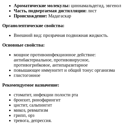
Ароматические молекулы:
циннамальдегид, эвгенол
Часть, подвергаемая дистилляции:
лист
Происхождение:
Мадагаскар
Органолептические свойства:
Внешний вид: прозрачная подвижная жидкость.
Основные свойства:
мощное противоинфекционное действие:
антибактериальное, противовирусное,
противогрибковое, антипаразитарное
повышающее иммунитет и общий тонус организма
глистогонное
Рекомендуемое назначение:
стоматит, инфекции полости рта
бронхит, ринофарингит
цистит, сальпингит
микоз, ревматизм
грипп, орз
тревога, депрессия.