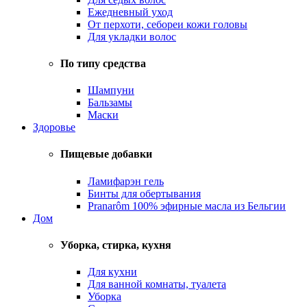
Ежедневный уход
От перхоти, себореи кожи головы
Для укладки волос
По типу средства
Шампуни
Бальзамы
Маски
Здоровье
Пищевые добавки
Ламифарэн гель
Бинты для обертывания
Pranarôm 100% эфирные масла из Бельгии
Дом
Уборка, стирка, кухня
Для кухни
Для ванной комнаты, туалета
Уборка