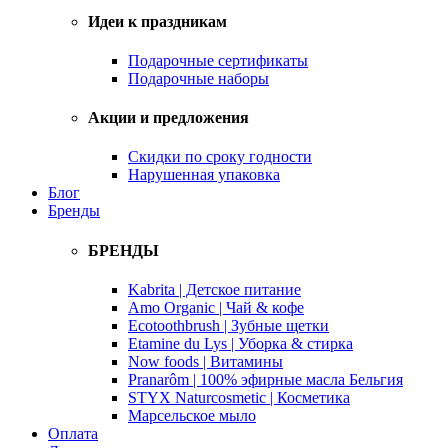
Идеи к праздникам
Подарочные сертификаты
Подарочные наборы
Акции и предложения
Скидки по сроку годности
Нарушенная упаковка
Блог
Бренды
БРЕНДЫ
Kabrita | Детское питание
Amo Organic | Чай & кофе
Ecotoothbrush | Зубные щетки
Etamine du Lys | Уборка & стирка
Now foods | Витамины
Pranarôm | 100% эфирные масла Бельгия
STYX Naturcosmetic | Косметика
Марсельское мыло
Оплата