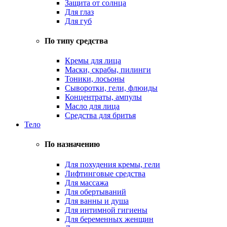
Защита от солнца
Для глаз
Для губ
По типу средства
Кремы для лица
Маски, скрабы, пилинги
Тоники, лосьоны
Сыворотки, гели, флюиды
Концентраты, ампулы
Масло для лица
Средства для бритья
Тело
По назначению
Для похудения кремы, гели
Лифтинговые средства
Для массажа
Для обертываний
Для ванны и душа
Для интимной гигиены
Для беременных женщин