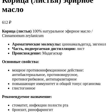
Корица (листья) эфирное
масло
612
₽
Корица (листья)
100% натуральное эфирное масло /
Cinnamomum zeylanicum
Ароматические молекулы:
циннамальдегид, эвгенол
Часть, подвергаемая дистилляции:
лист
Происхождение:
Мадагаскар
Основные свойства:
мощное противоинфекционное действие:
антибактериальное, противовирусное,
противогрибковое, антипаразитарное
повышающее иммунитет и общий тонус организма
глистогонное
Рекомендуемое назначение:
стоматит, инфекции полости рта
бронхит, ринофарингит