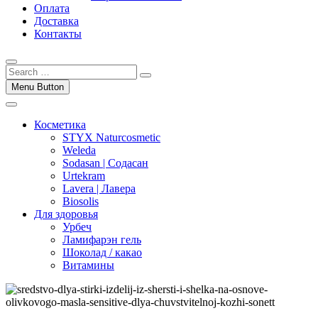
Оплата
Доставка
Контакты
Menu Button
Косметика
STYX Naturcosmetic
Weleda
Sodasan | Содасан
Urtekram
Lavera | Лавера
Biosolis
Для здоровья
Урбеч
Ламифарэн гель
Шоколад / какао
Витамины