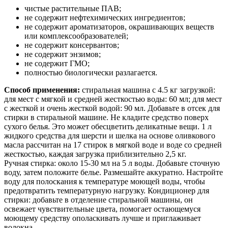
чистые растительные ПАВ;
не содержит нефтехимических ингредиентов;
не содержит ароматизаторов, окрашивающих веществ
или комплексообразователей;
не содержит консервантов;
не содержит энзимов;
не содержит ГМО;
полностью биологически разлагается.
Способ применения:
стиральная машина с 4.5 кг загрузкой:
для мест с мягкой и средней жесткостью воды: 60 мл; для мест
с жесткой и очень жесткой водой: 90 мл. Добавьте в отсек для
стирки в стиральной машине. Не кладите средство поверх
сухого белья. Это может обесцветить деликатные вещи. 1 л
жидкого средства для шерсти и шелка на основе оливкового
масла рассчитан на 17 стирок в мягкой воде и воде со средней
жесткостью, каждая загрузка приблизительно 2,5 кг.
Ручная стирка: около 15-30 мл на 5 л воды. Добавьте сточную
воду, затем положите белье. Размешайте аккуратно. Настройте
воду для полоскания к температуре моющей воды, чтобы
предотвратить температурную нагрузку. Кондиционер для
стирки: добавьте в отделение стиральной машины, он
освежает чувствительные цвета, помогает остающемуся
моющему средству ополаскивать лучше и приглаживает
волокна.