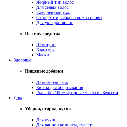
Жирный тип волос
Для седых волос
Ежедневный уход
От перхоти, себореи кожи головы
Для укладки волос
По типу средства
Шампуни
Бальзамы
Маски
Здоровье
Пищевые добавки
Ламифарэн гель
Бинты для обертывания
Pranarôm 100% эфирные масла из Бельгии
Дом
Уборка, стирка, кухня
Для кухни
Для ванной комнаты, туалета