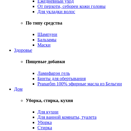
Ежедневный уход
От перхоти, себореи кожи головы
Для укладки волос
По типу средства
Шампуни
Бальзамы
Маски
Здоровье
Пищевые добавки
Ламифарэн гель
Бинты для обертывания
Pranarôm 100% эфирные масла из Бельгии
Дом
Уборка, стирка, кухня
Для кухни
Для ванной комнаты, туалета
Уборка
Стирка