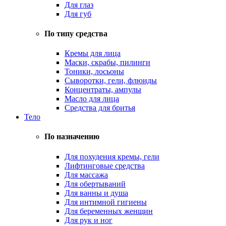
Для глаз
Для губ
По типу средства
Кремы для лица
Маски, скрабы, пилинги
Тоники, лосьоны
Сыворотки, гели, флюиды
Концентраты, ампулы
Масло для лица
Средства для бритья
Тело
По назначению
Для похудения кремы, гели
Лифтинговые средства
Для массажа
Для обертываний
Для ванны и душа
Для интимной гигиены
Для беременных женщин
Для рук и ног