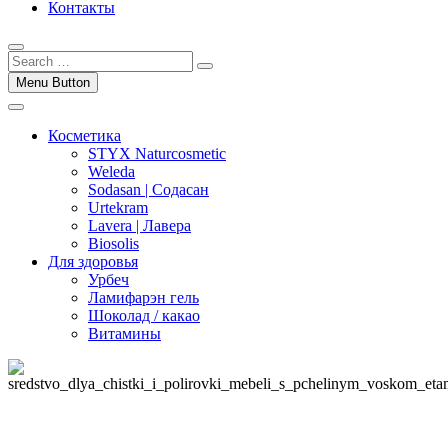
Контакты
Menu Button
Косметика
STYX Naturcosmetic
Weleda
Sodasan | Содасан
Urtekram
Lavera | Лавера
Biosolis
Для здоровья
Урбеч
Ламифарэн гель
Шоколад / какао
Витамины