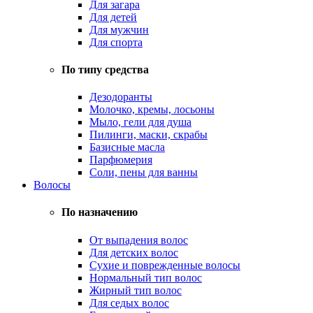
Для загара
Для детей
Для мужчин
Для спорта
По типу средства
Дезодоранты
Молочко, кремы, лосьоны
Мыло, гели для душа
Пилинги, маски, скрабы
Базисные масла
Парфюмерия
Соли, пены для ванны
Волосы
По назначению
От выпадения волос
Для детских волос
Сухие и поврежденные волосы
Нормальный тип волос
Жирный тип волос
Для седых волос