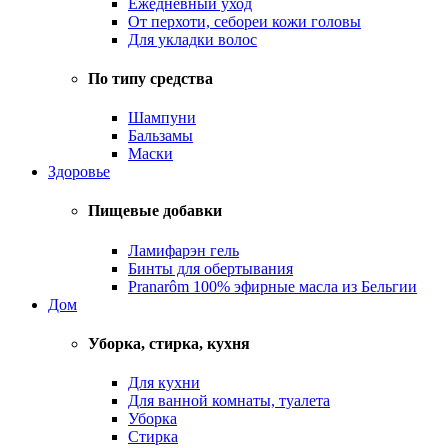
Ежедневный уход
От перхоти, себореи кожи головы
Для укладки волос
По типу средства
Шампуни
Бальзамы
Маски
Здоровье
Пищевые добавки
Ламифарэн гель
Бинты для обертывания
Pranarôm 100% эфирные масла из Бельгии
Дом
Уборка, стирка, кухня
Для кухни
Для ванной комнаты, туалета
Уборка
Стирка