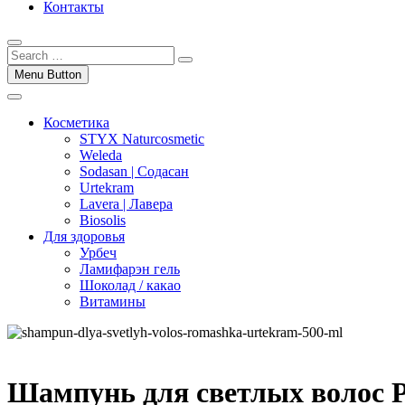
Контакты
Menu Button
Косметика
STYX Naturcosmetic
Weleda
Sodasan | Содасан
Urtekram
Lavera | Лавера
Biosolis
Для здоровья
Урбеч
Ламифарэн гель
Шоколад / какао
Витамины
Шампунь для светлых волос 