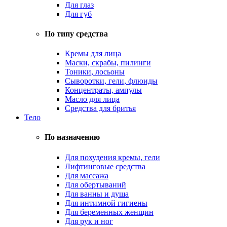
Для глаз
Для губ
По типу средства
Кремы для лица
Маски, скрабы, пилинги
Тоники, лосьоны
Сыворотки, гели, флюиды
Концентраты, ампулы
Масло для лица
Средства для бритья
Тело
По назначению
Для похудения кремы, гели
Лифтинговые средства
Для массажа
Для обертываний
Для ванны и душа
Для интимной гигиены
Для беременных женщин
Для рук и ног