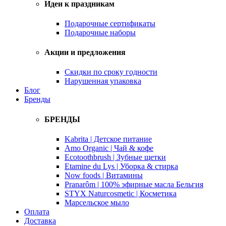
Идеи к праздникам
Подарочные сертификаты
Подарочные наборы
Акции и предложения
Скидки по сроку годности
Нарушенная упаковка
Блог
Бренды
БРЕНДЫ
Kabrita | Детское питание
Amo Organic | Чай & кофе
Ecotoothbrush | Зубные щетки
Etamine du Lys | Уборка & стирка
Now foods | Витамины
Pranarôm | 100% эфирные масла Бельгия
STYX Naturcosmetic | Косметика
Марсельское мыло
Оплата
Доставка