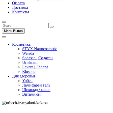
Оплата
Доставка
Контакты
Menu Button
Косметика
STYX Naturcosmetic
Weleda
Sodasan | Содасан
Urtekram
Lavera | Лавера
Biosolis
Для здоровья
Урбеч
Ламифарэн гель
Шоколад / какао
Витамины