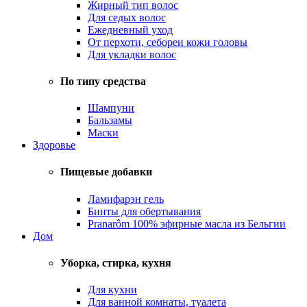
Жирный тип волос
Для седых волос
Ежедневный уход
От перхоти, себореи кожи головы
Для укладки волос
По типу средства
Шампуни
Бальзамы
Маски
Здоровье
Пищевые добавки
Ламифарэн гель
Бинты для обертывания
Pranarôm 100% эфирные масла из Бельгии
Дом
Уборка, стирка, кухня
Для кухни
Для ванной комнаты, туалета